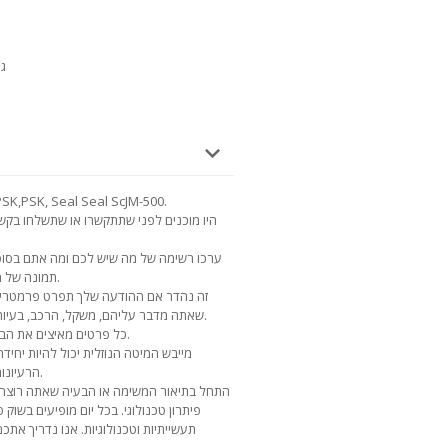
גוד
האותיות הקטנות של Seal Seal ScJM-500
היו מוכנים לפני שתתקשרו או שתשלחו בק
ערכו רשימה של מה שיש לכם ומה אתם בסופו
תמונה של מוצרים דומים, הדמיה כזו תעזור לך להבין.
זה נהדר אם ההודעה שלך תפרט פרמטרים 
שאתה מדבר עליהם, משקל, הרכב, בעיות ידועות וחסרונות של מוצרים או חומרים.
כל פרטים מאיצים את הבנת וקבלת ההמלצה שלנו בבחירת הציוד.
מייבש המיטה הנוזלית יכול להיות יחיד
הרעיונות שלך לגבי השימוש בציוד זה בייצור שלך.
התחל בתיאור המשימה או הבעיה שאתה רוצה לפ
פיתרון טכנולוגי. בכל יום מופיעים בשוק ס
תעשייתיות וטכנולוגיות. אנו נדריך אתכם