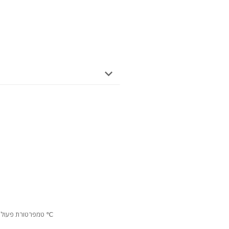
טמפרטורת פעולה: מתכווננת מטמפרטורת החדר ל- 120 ℃