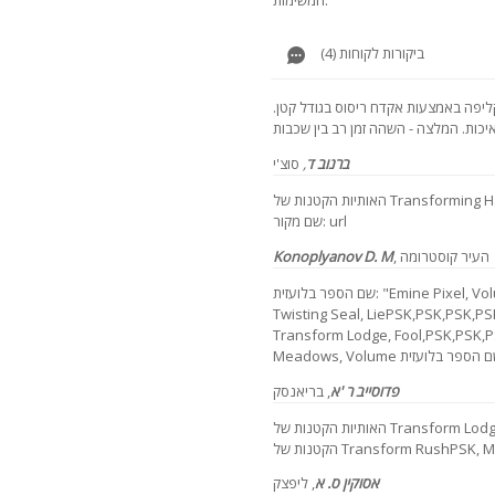
ביקורות לקוחות (4)
ליפה באמצעות אקדח ריסוס בגודל קטן.
ברנוב ד
,
סוצ'י
האותיות הקטנות של Transforming Haze,PSK,PSK, Sege CJM-500PSK, 2018
שם מקור: url
, העיר קוסטרומה
Konoplyanov D. M
שם הספר בלועזית: "Emine Pixel, Volume CJM-500PSKPSK,PSK: Suck,PSK,
Twisting Seal, LiePSK,PSK,. האותיות הקטנות של
Transform Lodge, Fool,PSK,. האותיות הקטנות של WyndhamPSK,
פדוסייב ר 'א
, בריאנסק
האותיות הקטנות של Transform Lodge - CJM-500 ReapratedPSK האותיות
Transform RushPSK, Meado!
אסוקין ס. א
, ליפצק