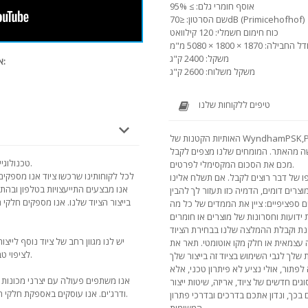
אוסף חומרי גלם: ≥ 95%
שם הסרטון: ≤70dB (Primicehofhof)
כוח חימום חשמלי: 120 קילוואט
ל החבילה: 1870 × 1800 × 5080 מ"מ
משקל: 2400 ק"ג
אנו ממליצים להציג סרטונים אחרים של מודל זה:
משקל משלוח: 2600 ק"ג
טיפים ללקוחות שלנו
WyndhamPSK,PSK,PSK, .
שה מהאתר. המומחים שלנו מצפים לקבל
1) טכנולוגיית הכשרה ליישום פגז על טבלאות ותכשיטים.
מכם את הסכום המקסימלי לפרטים.
לכל לקוחותינו שרכשו ציוד אנו מספקים
 של דבר רוצים לקבל. אם תשלח אלינו
אנו מבצעים התייעצויות בטלפון ובהתכ
בייצור הציוד שלנו. אנו מספקים חלקי 
ספציפיים: ציין את הממדים של כל מה
יש לנו מגוון רחב של ציוד נוסף לייצ
ה עצמאית או חלק מקו אוטומטי. תאר את
לציפוי טבליות וציפוי דרגי, מערכות ריסוס לציפוי טבליות.
תור, אולי נציע לא פיתרון טכני, אלא
אנו משתפים פעולה עם יצרני מכונות צ
וגים חדשים של ציוד, אריזה, שיטות ייצור
ודרג'ים. אנו עוסקים באספקת חלקי חילוף לכל דגם של ציוד שיזוף שנרכש בחברתנו.
 בכך, ונדון אתכם בדרכים ובדרכי פתרון
המשימות.