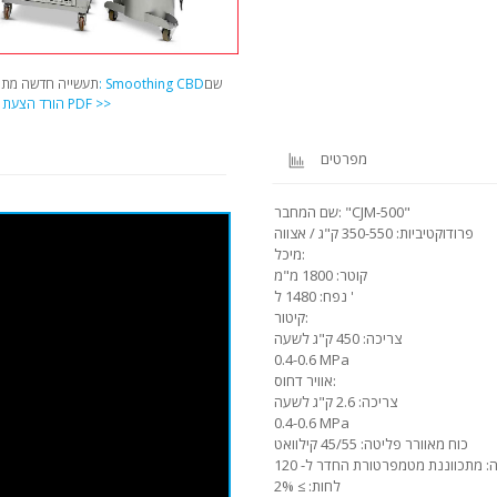
שם
שם מקור: Smoothing CBD
תעשייה חדשה מתפ
הורד הצעת PDF >>
מ
מפרטים
שם המחבר: "CJM-500"
פרודוקטיביות: 350-550 ק"ג / אצווה
מיכל:
קוטר: 1800 מ"מ
נפח: 1480 ל '
קיטור:
צריכה: 450 ק"ג לשעה
0.4-0.6 MPa
אוויר דחוס:
צריכה: 2.6 ק"ג לשעה
0.4-0.6 MPa
כוח מאוורר פליטה: 45/55 קילוואט
לחות: ≥ 2%