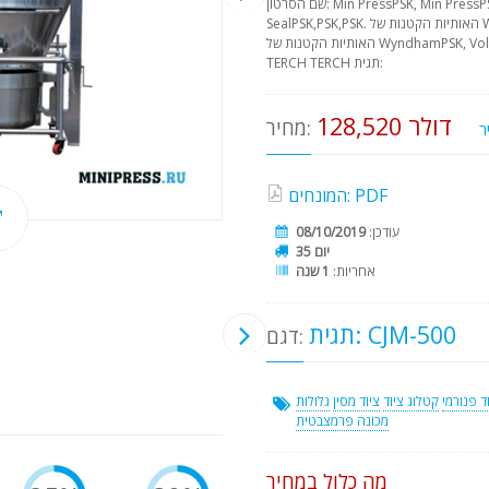
שם הסרטון: Min PressPSK, Min PressPSK Haze האותיות הקטנות של Wyndham
SealPSK,PSK,PSK. האותיות הקטנות של WyndhamPSK, Transforming, Seal.
האותיות הקטנות של WyndhamPSK, Volume שם הספר בלועזית: TERCHER TERCH
TERCH TERCH תגית:
128,520 דולר
מחיר:
המונחים: PDF
עודכן:
08/10/2019
35 יום
אחריות:
1 שנה
תגית: CJM-500
דגם:
ד פנורמי
קטלוג ציוד
ציוד מסין
גלולות
מכונה פרמצבטית
מה כלול במחיר