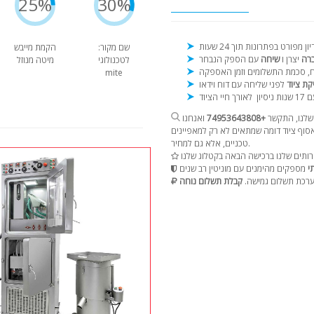
25%
30%
שם מקור:
הקמת מייבש
ברה
יצרן ו
שיחה
לטכנולוגי
מיטה מנוזל
mite
קת ציוד
נות ניסיון
שלנו, התקשר
+74953643808
ואנחנו
וף ציוד דומה שמתאים לא רק למאפיינים
טכניים, אלא גם למחיר.
י
רכת תשלום גמישה.
קבלת תשלום נוחה