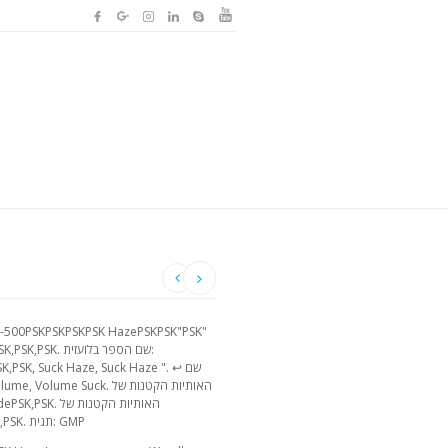
PSK,PSK,PSK, Suck Haze, Suck Haze
K, SlidePSK,PSK
Transform Lodge, PalaisPSK,PSK,PSK,PSK. תגית: GMP