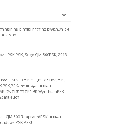
אנו משתמשים במודל זה ומורחים את חומר הק
מרוצה מהאיכות. המלצה - השהה זמן רב בין שכבות.
PSK,PSK,PSK,PSK
PSK,PSK
Meadows, Volume שם הספר בלועזית: mit euch
הקטנות של ws,PSK,PSK