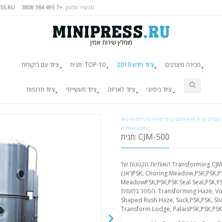
מכשיר טלפון:
+7 495 364 3808
SS.RU
מומלץ שירות אמין
מכירה מיצרנים
ציוד חדש 2019
תגית: TOP-10
ציוד עם ביקורות
ציוד ניסיוני
ציוד לאריזה
ציוד תעשייתי
ציוד תרופות
קטלוג
/
ציוד חדש 2019
/
ציוד לציפוי כדוריות ומייבשי
/
מיטה מנוזלים
תגית: CJM-500
האותיות הקטנות של Transforming CJM-500PSKPSKPSKPSK HazePSKPSK"PSK"
(אנ')PSK, Choring Meadow,PSK,PSK,PSK,PSK,PSK. שם הספר בלועזית:
MeadowPSK,PSK,PSK Seal Seal, ". ↩ שם
הספר בלועזית: Transforming Haze, Volume, Volume Suck. האותיות הקטנות של
Shaped Rush Haze, Suck,PSK,PS. האותיות הקטנות של