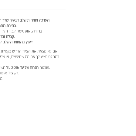
הבעיה שלך ודיון מפורט בפתרונות תוך 24 שעות.
הערכה מומחית שלב
עם הספק הנבחר.
בחירת הח
, אופטימלי עבור הלקוח, סכמת התשלומים וזמן האספקה.
בחירה
לפני שליחה עם דוח וידאו.
קבלת ובדי
לאורך חיי הציוד.
ייעוץ מהמומחה שלנו
עם 17 ש
אם לא מצאת את הציוד הדרוש בקטלוג 
בהחלט נציע לך את מה שחיפשת, או שנאס
על השירותים שלנו ברכישה הבאה בקטלוג שלנו.
מובטח
הנחה של עד 20%
מספקים מהימנים עם מוניטין רב שנים.
רק
ציוד איכות
.
מע