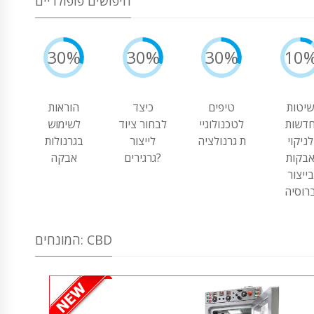
חיפושים פופולריים
30%
30%
30%
10
יטות
טיפים
כיצד
הוראות
דשות
לטכנולוגיי
לבחור ציוד
לשימוש
לניקוי
ת גרנולציה
לייצור
בגרנולות
בקות
גרגירים?
אבקה
בייצור
רוסיה
המונחים: CBD