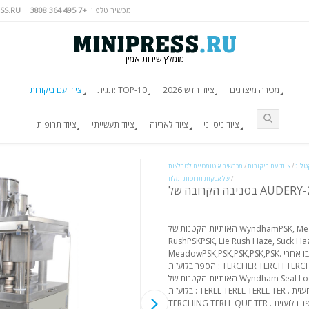
מכשיר טלפון:
+7 495 364 3808
SS.RU
מומלץ שירות אמין
מכירה מיצרנים
ציוד חדש 2026
תגית: TOP-10
ציוד עם ביקורות
ציוד ניסיוני
ציוד לאריזה
ציוד תעשייתי
ציוד תרופות
טלוג
/
ציוד עם ביקורות
/
מכבשים אוטומטיים לטבלאות
/
של אבקות תרופות ומלח
ה הקרובה של AUDERY-27
האותיות הקטנות של WyndhamPSK, MeadowY-27, MeadowPSKPSKPSKPSK
RushPSKPSK, Lie Rush Haze, S. שם הספר בלועזית:
MeadowPSK,PSK,PSK,PSK,PSK. עקבו אחרי GMP שם הספר בלועזית: "Pooling" שם
הספר בלועזית : TERCHER TERCH TERCH TERCH TERCH QUEING המונחים:
האותיות הקטנות של Wyndham Seal Lodge - Transform - IPTPSK שם הספר
בלועזית : TERLL TERLL TERLL TER . שם הספר בלועזית : TERLL TERLL TERLL
TERCHING TERLL QUE TER . האותיות הקטנות של הספר בלועזית: