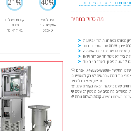
21%
40%
 לוח
מכונה פרמצבטית
ציוד תרופות
מה כלול במחיר
ספר לספק
קנו מכבש לוח
אמין של ציוד
סיבובי
טאבלט
באוקראינה
ברה
יצרן ו
שיחה
קת ציוד
נות ניסיון
שלנו, התקשר
+74953643808
ואנחנו
וף ציוד דומה שמתאים לא רק למאפיינים
טכניים, אלא גם למחיר.
י
רכת תשלום גמישה.
קבלת תשלום נוחה