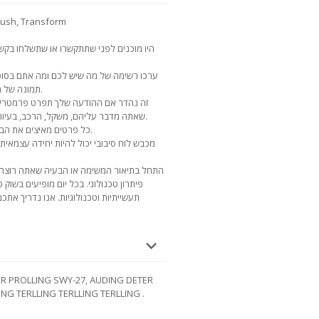
היו מוכנים לפני שתתקשרו או שתשלחו בק
ערכו רשימה של מה שיש לכם ומה אתם בסופו
תמונה של מוצרים דומים, הדמיה כזו תעזור לך להבין.
זה נהדר אם ההודעה שלך תפרט פרמטרים 
שאתה מדבר עליהם, משקל, הרכב, בעיות ידועות וחסרונות של מוצרים או חומרים.
כל פרטים מאיצים את הבנת וקבלת ההמלצה שלנו בבחירת הציוד.
מכבש לוח סיבובי יכול להיות יחידה עצמאית 
התחל בתיאור המשימה או הבעיה שאתה רוצה לפ
פיתרון טכנולוגי. בכל יום מופיעים בשוק ס
תעשייתיות וטכנולוגיות. אנו נדריך אתכם
NG TERLLING TERLLING TERLLING .
ה