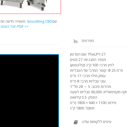
שם
שם מקור: Smoothing CBD
תעשייה חדשה מתפ
הורד הצעת PDF >>
מ
מפרטים
שם הסרטון: TheLPY-27
מספר התבניות: 27 סטים
לחץ מרבי: 100 ק"נ (קילונווטון)
קוטר המרבי של הטבליות: Φ 25 מ"מ
עומק מילוי מרבי: 17 מ"מ
עובי טבליות מרבי: 8 מ"מ
מהירות סיבוב: 5 ～ 28 סל"ד
 מקסימאלית: 90,000 טבליות לשעה
הספק: 5.5 קילוואט
מידות: 1100 × 940 × 1800 מ"מ
משקל: 1800 ק"ג
טיפים ללקוחות שלנו