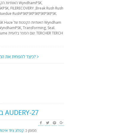
PSK, FILERECOVERY ,Break Rush Rush
Reapharification. שם הספר בלועזית: edue RushPSKPSKPSKPSKPSKPSK
כיצד להפחית את המחיר?
בסביבה הקרובה של AUDERY-27
מסומן כ:
קטלוג ציוד
איכות