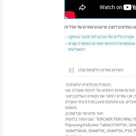
סקירה כללית של מכבש לוח סיבובי בהפקה
אוטומטיים להדפסת חומרים בתפזורת שונים
לטאבלטים
השירות ושירות הלקוחות שלנו
1) הכשרת טכנולוגיית עיתונות.
 ספרות אודות היסודות של דחיסת טאבלט. אנו
, אנו עוזרים לפתור את הקשיים העולים בייצור
מתכלים. אנו מספקים סיוע במכירת ציוד טאבלט
משומש.
2) ייצור מלא של טבלאות.
שם הספר בלועזית : TERCHER TERCHING TERCH TERCH שם הספר בלועזית:
Pitposing Diduster Tablet,PSKPSK, Sli
SlidePSKuh, SlidePSK, SlidePSK, PSK, P