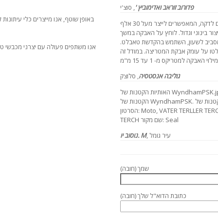
פדורוב זוראב ואדימוביץ '
, סוצ'י
באופן שוטף, אנו מייצרים כלי עיתונות ל
לחץ מעולה, מהירות הרוטור: מ 20 סיבובים לדקה, המאפשרים לייצר מעל 30 אלף
ור בינוני וגדול. לוחץ על האבקה במשך
מסביב לשעון, השתמש בהקדשת טאבלט.
אנו משתפים פעולה עם יצרני מכבשי ט
ל טבליות בקוטר 20 מ"מ, שלטו על עומק אבקת המטריצה. במודל זה
גוליבה אנסטסיה
, סלוצק
האותיות הקטנות של WyndhamPSK.jpg שם מקור: url שם מקור: סופק האותיות
הקטנות של WyndhamPSK. האותיות הקטנות של Wyndham Seal המונחים: שם
הסרטון: Moto, VATER TERLLER TERCH שם הספר בלועזית : TERCHING TERCH
TERCH שם מקור: Seal
, עיר גומל
נוסוב יו. M
שמך (חובה)
כתובת הדוא"ל שלך (חובה)