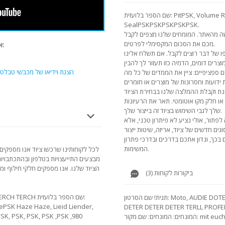
שם הספר בלועזית: PitPSK, Volume Rush, Transform
SealPSKPSKPSKPSKPSK.
שה מהאתר. המומחים שלנו מצפים לקבל
מכם את הסכום המקסימלי לפרטים.
אנו ממליצים להציג סרטונים אחרים של מודל זה:
 של דבר רוצים לקבל. אם תשלח אלינו
הצגת וידיאו של מכבשי טבלט 
ספציפיים: ציין את הממדים של כל מה
או חלק מקו אוטומטי. תאר את הרעיונות
שלך לגבי השימוש בציוד זה בייצור שלך.
תור, אולי נציע לא פיתרון טכני, אלא
וגים חדשים של ציוד, אריזה, שיטות ייצור
 בכך, ונדון אתכם בדרכים ובדרכי פתרון
המשימות.
לכל לקוחותינו שרכשו ציוד אנו מספקים
מבצעים התייעצויות בטלפון ובהתכתבויות
הציוד שלנו. אנו מספקים חלקי חילוף ו
ביקורות לקוחות (3)
תגית! שם הסרטון: Moto, AUDIE DOTER PROLLING SWY-27, AUDING DETER
dePSK Haze Haze, Lieid Liender,
DETER DETER DETER TERLL PROFEI
SK, PSK, PSK, PSK ,PSK ,980
מונחים: המונחים: שם מקור: mit euch