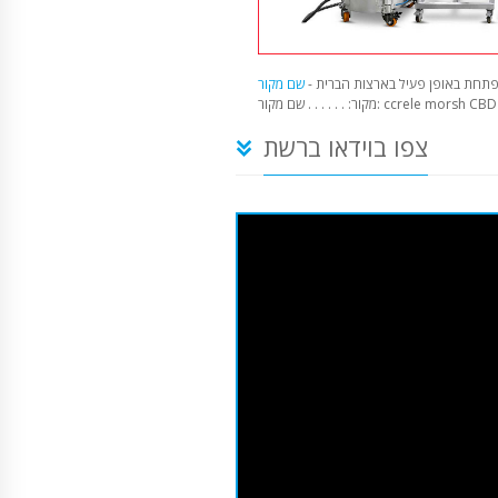
תחת באופן פעיל בארצות הברית -
קור: . . . . . . שם מקור: ccrele morsh CBD
צפו בוידאו ברשת