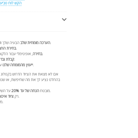
הקש לוח
טביעת
הבעיה שלך ודיון מפורט בפתרונות תוך 24 שעות.
הערכה מומחית שלב
עם הספק הנבחר.
בחירת הח
, אופטימלי עבור הלקוח, סכמת התשלומים וזמן האספקה.
בחירה
לפני שליחה עם דוח וידאו.
קבלת ובדי
לאורך חיי הציוד.
ייעוץ מהמומחה שלנו
עם 17 ש
אם לא מצאת את הציוד הדרוש בקטלוג 
בהחלט נציע לך את מה שחיפשת, או שנאס
על השירותים שלנו ברכישה הבאה בקטלוג שלנו.
מובטח
הנחה של עד 20%
מספקים מהימנים עם מוניטין רב שנים.
רק
ציוד איכות
.
מע