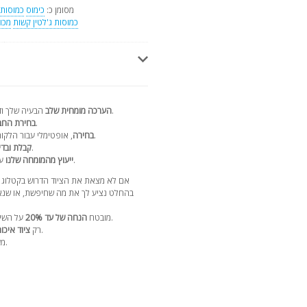
מסומן כ:
כימוס
כמוסות
כמוסות ג'לטין קשות
מכו
הבעיה שלך ודיון מפורט בפתרונות תוך 24 שעות.
הערכה מומחית שלב
עם הספק הנבחר.
בחירת הח
, אופטימלי עבור הלקוח, סכמת התשלומים וזמן האספקה.
בחירה
לפני שליחה עם דוח וידאו.
קבלת ובדי
לאורך חיי הציוד.
ייעוץ מהמומחה שלנו
עם 17 ש
אם לא מצאת את הציוד הדרוש בקטלוג 
בהחלט נציע לך את מה שחיפשת, או שנאס
על השירותים שלנו ברכישה הבאה בקטלוג שלנו.
מובטח
הנחה של עד 20%
מספקים מהימנים עם מוניטין רב שנים.
רק
ציוד איכות
.
מע