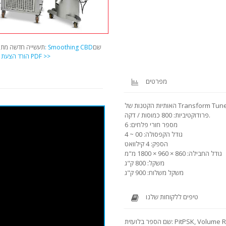
שם
שם מקור: Smoothing CBD
תעשייה חדשה מתפ
הורד הצעת PDF >>
מ
מפרטים
Transform Tune BrokePS
פרודוקטיביות: 800 כמוסות / דקה.
מספר חורי פלחים: 6
גודל הקפסולה: 00 ~ 4
הספק: 4 קילוואט
גודל החבילה: 860 × 960 × 1800 מ"מ
משקל: 800 ק"ג
משקל משלוח: 900 ק"ג
טיפים ללקוחות שלנו
שם הספר בלועזית: PitPSK, Volume Rush, Transform SealPSKPSKPSK