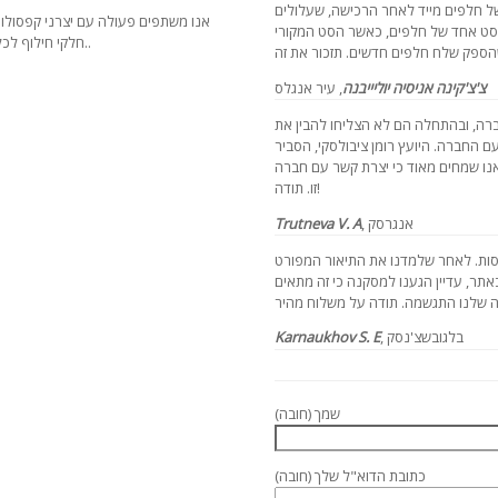
של חלפים מייד לאחר הרכישה, שעלולים
אנו משתפים פעולה עם יצרני קפסולות
 סט אחד של חלפים, כאשר הסט המקורי
חלקי חילוף לכל דגם של מכונות קפסולות שנרכשות בחברתנו..
, עיר אנגלס
צ'צ'קינה אניסיה יוליייבנה
רה, ובהתחלה הם לא הצליחו להבין את
עם החברה. היועץ רומן ציבולסקי, הסביר
 אנו שמחים מאוד כי יצרת קשר עם חברה
זו. תודה!
, אנגרסק
Trutneva V. A
סות. לאחר שלמדנו את התיאור המפורט
תר, עדיין הגענו למסקנה כי זה מתאים
, בלגובשצ'נסק
Karnaukhov S. E
שמך (חובה)
כתובת הדוא"ל שלך (חובה)