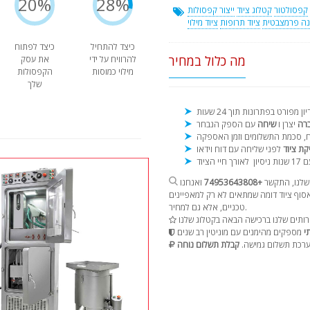
20%
28%
קפסולטור
קטלוג ציוד
ייצור קפסולות
נה פרמצבטית
ציוד תרופות
ציוד מילוי
כיצד להתחיל
כיצד לפתוח
מה כלול במחיר
להרוויח על ידי
את עסק
מילוי כמוסות
הקפסולות
שלך
ברה
יצרן ו
שיחה
קת ציוד
נות ניסיון
שלנו, התקשר
+74953643808
ואנחנו
וף ציוד דומה שמתאים לא רק למאפיינים
טכניים, אלא גם למחיר.
י
רכת תשלום גמישה.
קבלת תשלום נוחה