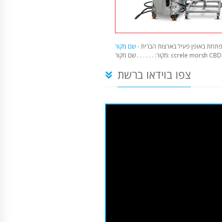
תחת באופן פעיל בארצות הברית -
קור: . . . . . . שם מקור: ccrele morsh CBD
צפו בוידאו ברשת