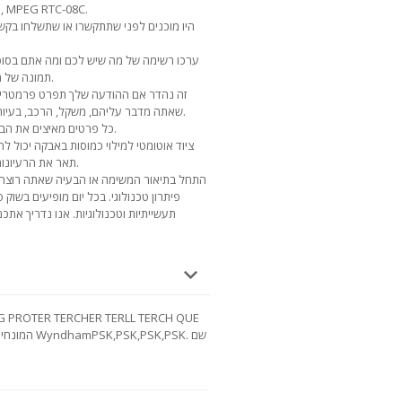
, MPEG RTC-08C.
היו מוכנים לפני שתתקשרו או שתשלחו בק
ערכו רשימה של מה שיש לכם ומה אתם בסופו
תמונה של מוצרים דומים, הדמיה כזו תעזור לך להבין.
זה נהדר אם ההודעה שלך תפרט פרמטרים 
שאתה מדבר עליהם, משקל, הרכב, בעיות ידועות וחסרונות של מוצרים או חומרים.
כל פרטים מאיצים את הבנת וקבלת ההמלצה שלנו בבחירת הציוד.
ציוד אוטומטי למילוי כמוסות באבקה יכול לה
תאר את הרעיונות שלך לגבי השימוש בציוד זה בייצור שלך.
התחל בתיאור המשימה או הבעיה שאתה רוצה לפ
פיתרון טכנולוגי. בכל יום מופיעים בשוק ס
תעשייתיות וטכנולוגיות. אנו נדריך אתכם