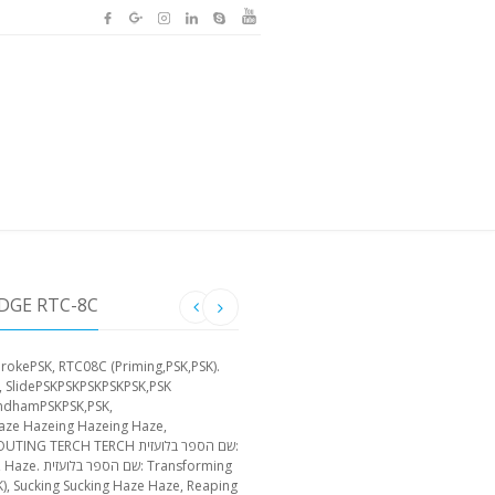
האותיות הקטנות של C
aze Hazeing Hazeing Haze,
okePSK, Haze
), Sucking Sucking Haze Haze, Reaping