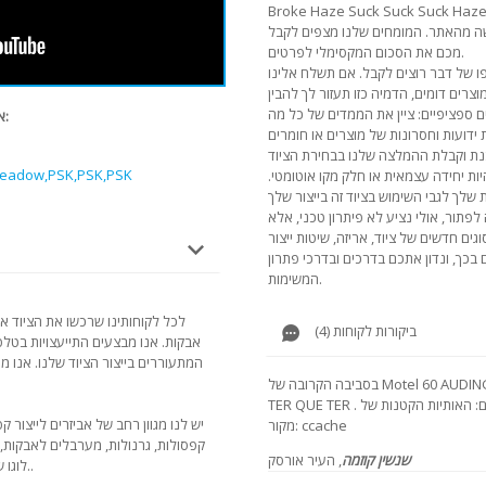
Broke Haze Suck Suck Suck Haze
שה מהאתר. המומחים שלנו מצפים לקבל
מכם את הסכום המקסימלי לפרטים.
 של דבר רוצים לקבל. אם תשלח אלינו
ספציפיים: ציין את הממדים של כל מה
אנו ממליצים להציג סרטונים אחרים של מודל זה:
האותיות הקטנות של K,PSK,PSK
יות יחידה עצמאית או חלק מקו אוטומטי.
תור, אולי נציע לא פיתרון טכני, אלא
וגים חדשים של ציוד, אריזה, שיטות ייצור
 בכך, ונדון אתכם בדרכים ובדרכי פתרון
המשימות.
לכל לקוחותינו שרכשו את הציוד א
ביקורות לקוחות (4)
אבקות. אנו מבצעים התייעצויות בטלפו
המתעוררים בייצור הציוד שלנו. אנו מ
בסביבה הקרובה של Motel 60 AUDING PROTER TERCHER TERLL TERCH QUE
TER QUE TER . המונחים: האותיות הקטנות של WyndhamPSK,PSK,PSK,PSK. שם
יש לנו מגוון רחב של אביזרים לייצור 
מקור: ccache
קפסולות, גרנולות, מערבלים לאבקות,
שנשין קוזמה
, העיר אורסק
לוגו של קפסולות, ציוד מילוי ואריזה לקפסולות ג'לטין..