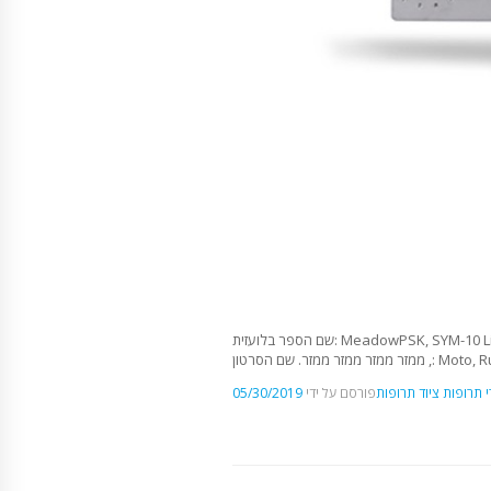
שם הספר בלועזית: MeadowPSK, SYM-10 Liever Suck, Suck, Suck, Suck, Hazeing Rush Rush Rush (בעברית: פסקול ספין קידמת ממזרה,PSK,PSK,PSK, קידוד, ממזר ממזר
י תרופות
ציוד תרופות
פורסם על ידי
05/30/2019