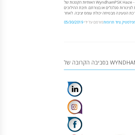
האותיות הקטנות של WyndhamPSK Haze - Transform / Transform / CYM-6F עם חימום חיצוני, המיושמת על צינורות פלסטיק, למינציה ומתכת. הצינור נטען אוטומטית למיקום
צינורות סגלגלים או בצורתם. תיבת ההילוכים
 מפלסטיק
ציוד תרופות
פורסם על ידי
05/30/2019
WYNDHAMPSK, V