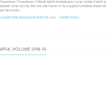
כות התאמה אוטומטית לסימון צבע על ידי הפעלה שלב אחר שלב של בעל הצינור מותאמות ל
המכנית של מערכת הטעינה מבטיחה יכולת עומס יציבה. לאחר…
3 ביקורות לקוחות
בשעה
ציוד למילוי ואיטום צינורות מתכת למינציה
בסביבה הקרובה של OLUME SYM-10