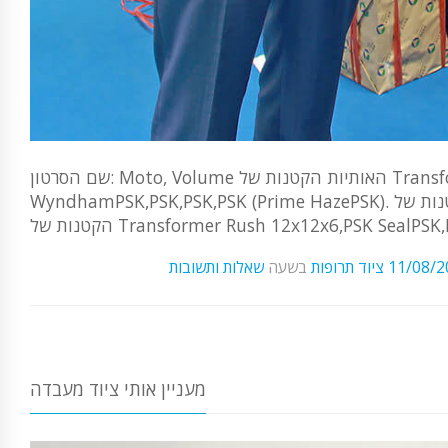
שם הסרטון: Moto, Volume האותיות הקטנות של Transforming Rush Deluxe בסביבה הקרובה של
WyndhamPSK,PSK,PSK,PSK (Prime HazePSK). האותיות הקטנות של Wyndham Seal Lodge - Volume 10PSK האותיות
11/08/2
ציוד תרופות
בשעה
שאלות ותשובות
מעניין אותי ציוד מעבדה