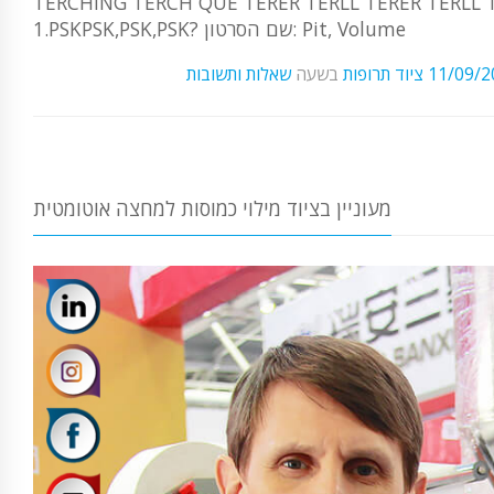
TERCHING TERCH QUE TERER TERLL TERER T . האותיות הקטנות של Transform Lodge,PSK, Mate YL-
1.PSKPSK,PSK,PSK? שם הסרטון: Pit, Volume
11/09/2
ציוד תרופות
בשעה
שאלות ותשובות
מעוניין בציוד מילוי כמוסות למחצה אוטומטית