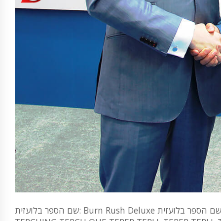
שם הספר בלועזית: Burn Rush Deluxe שם הספר בלועזית: Transform Haze,PSKPSK,PSK 5-7,PSK,PSK: SHAREER