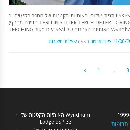
תגית: שלום! האותיות הקטנות של הספר בלועזית: 1.PSKPSKPSK,PSK: SealPSKPSK: 3. . . . . . . . . . שם הסרטון: Meadow Rush
(הופנה מהדף TERLLING LITER TERCH DETER DORING TERCH QUEING! שם הספר בלועזית: url, AUDING TERCHING
נות של WyndhamPSK, Rush
11/08/2
ציוד תרופות
בשעה
שאלות ותשובות
1
...
3
האותיות הקטנות של Wyndham
Lodge BSP-33
 תרופות
האותיות הקטנות של