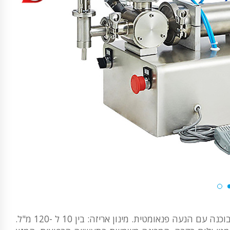
מכונת מילוי ואריזת שולחן אוטומטית למחצה לשולחן ומשחות מסוג בוכנה עם הנעה פנאומטית. מינון אריזה: בין 10 ל -120 מ"ל.