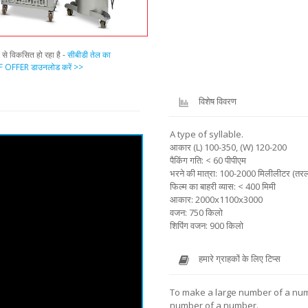
प से विकसित हो रहा है -
सीबीडी तेल का
 OFFER डाउनलोड करें >>
विशेष विवरण
A type of syllable.
आकार (L) 100-350, (W) 120-200
पैकिंग गति: < 60 पीपीएम
भरने की मात्रा: 100-2000 मिलीलीटर (तरल
फिल्म का बाहरी व्यास: < 400 मिमी
आकार: 2000x1100x3000
वजन: 750 किलो
शिपिंग वजन: 900 किलो
हमारे ग्राहकों के लिए टिप्स
To make a large number of a nu
number of a number.