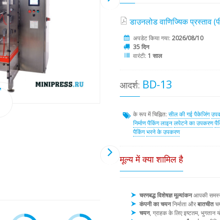
डाउनलोड वाणिज्यिक प्रस्ताव 
अपडेट किया गया:
2026/08/10
35 दिन
वारंटी:
1 साल
BD-13
आदर्श:
के रूप में चिह्नित:
सील की गई पैकेजिंग
उपक
निर्माण
पैकिंग लाइन
लपेटने का उपकरण
पै
पैकिंग
भरने के उपकरण
मूल्य में क्या शामिल है
चरणबद्ध विशेषज्ञ मूल्यांकन
आपकी समस्या 
कंपनी का चयन
निर्माता और
बातचीत
चय
चयन
, ग्राहक के लिए इष्टतम, भुगता