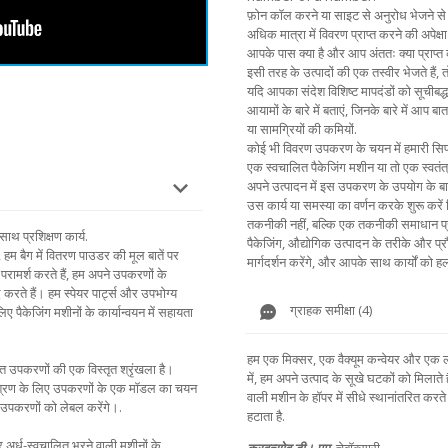
फ़ोन कॉल करने या साइट से अनुरोध भेजने से 
अधिक मात्रा में विवरण प्राप्त करने की अपेक्षा 
आपके पास क्या है और आप अंततः क्या प्राप्त
इसी तरह के उत्पादों की एक तस्वीर भेजते हैं,
यदि आपका संदेश विशिष्ट मापदंडों को सूचीबद्ध
आयामों के बारे में बताएं, जिनके बारे में आप बा
या सामग्रियों की कमियों.
कोई भी विवरण उपकरण के चयन में हमारी सिफार
एक स्वचालित पैकेजिंग मशीन या तो एक स्वतं
अपने उत्पादन में इस उपकरण के उपयोग के बारे म
उस कार्य या समस्या का वर्णन करके शुरू करे
तकनीकी नहीं, बल्कि एक तकनीकी समाधान प्
साथ प्रशिक्षण कार्य.
पैकेजिंग, औद्योगिक उत्पादन के तरीके और प्रौ
, हम बैग में वितरण पाउडर की मूल बातें पर
मार्गदर्शन करेंगे, और आपके साथ कार्यों को हल
 परामर्श करते हैं, हम अपने उपकरणों के
करते हैं। हम स्पेयर पार्ट्स और उपभोग्य
ग्राहक समीक्षा (4)
िए पैकेजिंग मशीनों के कार्यान्वयन में सहायता
हम एक मिक्सर, एक वैक्यूम कन्वेयर और एक ल
्त उपकरणों की एक विस्तृत श्रृंखला है।
में, हम अपने उत्पाद के सूखे घटकों को मिलाते ह
 मिश्रण के लिए उपकरणों के एक मॉडल का चयन
वाली मशीन के हॉपर में सीधे स्थानांतरित कर
और उपकरणों को लेबल करेंगे।.
हटाता है.
 अर्ध-स्वचालित भरने वाली मशीनों के
क्रवत्सोव डी। एम
,
चेबॉक्सारी