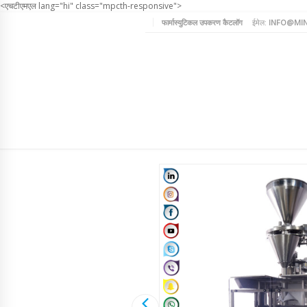
<एचटीएमएल lang="hi" class="mpcth-responsive">
फार्मास्युटिकल उपकरण कैटलॉग
ईमेल:
INFO@MIN