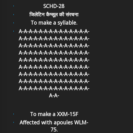
SCHD-28
जिलेटिन कैप्सूल की संरचना
To make a syllable.
A-A-A-A-A-A-A-A-A-A-A-A-A-A-
A-A-A-A-A-A-A-A-A-A-A-A-A-A-
A-A-A-A-A-A-A-A-A-A-A-A-A-A-
A-A-A-A-A-A-A-A-A-A-A-A-A-A-
A-A-A-A-A-A-A-A-A-A-A-A-A-A-
A-A-A-A-A-A-A-A-A-A-A-A-A-A-
A-A-A-A-A-A-A-A-A-A-A-A-A-A-
A-A-A-A-A-A-A-A-A-A-A-A-A-A-
A-A-A-A-A-A-A-A-A-A-A-A-A-A-
A-A-
To make a XXM-15F
Affected with apoules WLM-
75.