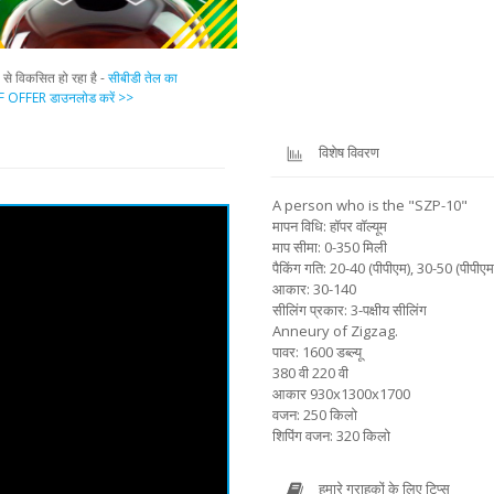
प से विकसित हो रहा है -
सीबीडी तेल का
 OFFER डाउनलोड करें >>
विशेष विवरण
A person who is the "SZP-10"
मापन विधि: हॉपर वॉल्यूम
माप सीमा: 0-350 मिली
पैकिंग गति: 20-40 (पीपीएम), 30-50 (पीपीएम
आकार: 30-140
सीलिंग प्रकार: 3-पक्षीय सीलिंग
Anneury of Zigzag.
पावर: 1600 डब्ल्यू
380 वी 220 वी
आकार 930x1300x1700
वजन: 250 किलो
शिपिंग वजन: 320 किलो
हमारे ग्राहकों के लिए टिप्स