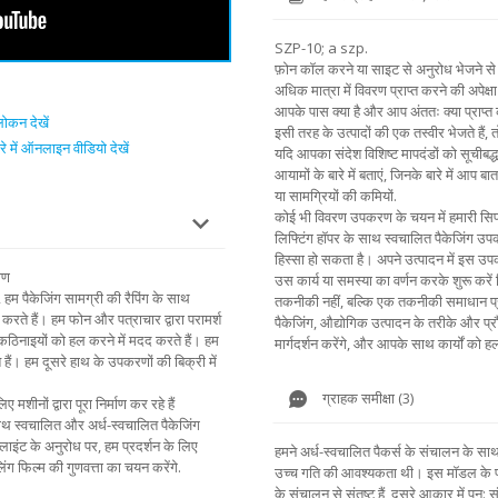
SZP-10; a szp.
फ़ोन कॉल करने या साइट से अनुरोध भेजने से 
अधिक मात्रा में विवरण प्राप्त करने की अपेक्षा 
आपके पास क्या है और आप अंततः क्या प्राप्त
ोकन देखें
इसी तरह के उत्पादों की एक तस्वीर भेजते हैं,
े में ऑनलाइन वीडियो देखें
यदि आपका संदेश विशिष्ट मापदंडों को सूचीबद्ध
आयामों के बारे में बताएं, जिनके बारे में आप बा
या सामग्रियों की कमियों.
कोई भी विवरण उपकरण के चयन में हमारी सिफार
लिफ्टिंग हॉपर के साथ स्वचालित पैकेजिंग उ
हिस्सा हो सकता है। अपने उत्पादन में इस उपकर
षण
उस कार्य या समस्या का वर्णन करके शुरू करे
, हम पैकेजिंग सामग्री की रैपिंग के साथ
तकनीकी नहीं, बल्कि एक तकनीकी समाधान प्
न करते हैं। हम फोन और पत्राचार द्वारा परामर्श
पैकेजिंग, औद्योगिक उत्पादन के तरीके और प्रौ
 कठिनाइयों को हल करने में मदद करते हैं। हम
मार्गदर्शन करेंगे, और आपके साथ कार्यों को हल
े हैं। हम दूसरे हाथ के उपकरणों की बिक्री में
ग्राहक समीक्षा (3)
शीनों द्वारा पूरा निर्माण कर रहे हैं
 साथ स्वचालित और अर्ध-स्वचालित पैकेजिंग
इंट के अनुरोध पर, हम प्रदर्शन के लिए
हमने अर्ध-स्वचालित पैकर्स के संचालन के 
 फिल्म की गुणवत्ता का चयन करेंगे.
उच्च गति की आवश्यकता थी। इस मॉडल के पक
के संचालन से संतुष्ट हैं, दूसरे आकार में पुन