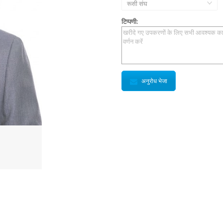
रूसी संघ
टिप्पणी:
अनुरोध भेजा