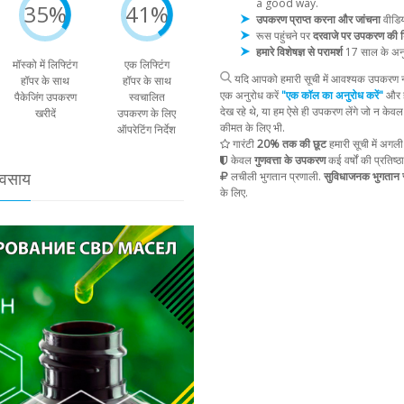
a good way.
35%
41%
उपकरण प्राप्त करना और जांचना
वीडिय
रूस पहुंचने पर
दरवाजे पर उपकरण की 
हमारे विशेषज्ञ से परामर्श
17 साल के अन
मॉस्को में लिफ्टिंग
एक लिफ्टिंग
यदि आपको हमारी सूची में आवश्यक उपकरण नह
हॉपर के साथ
हॉपर के साथ
एक अनुरोध करें
"एक कॉल का अनुरोध करें"
और ह
पैकेजिंग उपकरण
स्वचालित
देख रहे थे, या हम ऐसे ही उपकरण लेंगे जो न केव
खरीदें
उपकरण के लिए
कीमत के लिए भी.
ऑपरेटिंग निर्देश
गारंटी
20% तक की छूट
हमारी सूची में अगली
केवल
गुणवत्ता के उपकरण
कई वर्षों की प्रतिष्ठ
यवसाय
लचीली भुगतान प्रणाली.
सुविधाजनक भुगतान स
के लिए.