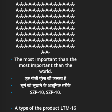
A-A-A-A-A-A-A-A-A-A-A-A-A-A-
A-A-A-A-A-A-A-A-A-A-A-A-A-A-
A-A-A-A-A-A-A-A-A-A-A-A-A-A-
A-A-A-A-A-A-A-A-A-A-A-A-A-A-
A-A-A-A-A-A-A-A-A-A-A-A-A-A-
A-A-A-A-A-A-A-A-A-A-A-A-A-A-
A-A-A-A-A-A-A-A-A-A-A-A-A-A-
A-A-A-A-A-A-A-A-A-A-A-A-A-A-
A-A-
The most important than the
most important than the
world.
एक गोली प्रेस की जरूरत है
चूर्ण को सुखाने के आधुनिक तरीके
SZP-10, SZP-10.
A type of the product LTM-16