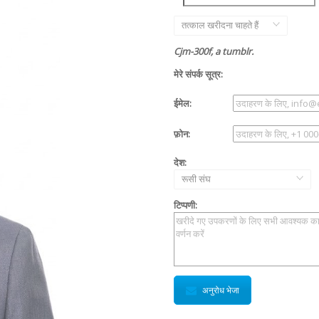
तत्काल खरीदना चाहते हैं
Cjm-300f, a tumblr.
मेरे संपर्क सूत्र:
ईमेल:
फ़ोन:
देश:
रूसी संघ
टिप्पणी:
अनुरोध भेजा