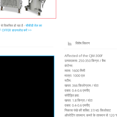
प से विकसित हो रहा है -
सीबीडी तेल का
 OFFER डाउनलोड करें >>
विशेष विवरण
Affected of the CJM-300F
उत्पादकता: 250-350 किग्रा / बैच
कंटेनर:
व्यास: 1600 मिमी
मात्रा: 1000 एल
स्टीम:
खपत: 366 किलोग्राम / घंटा
दबाव: 0.4-0.6 एमपीए
संपीड़ित हवा:
खपत: 1.8 किग्रा / घंटा
दबाव: 0.4-0.6 एमपीए
निकास पंखे की शक्ति: 37/45 किलोवाट
ऑपरेटिंग तापमान: कमरे के तापमान से 12