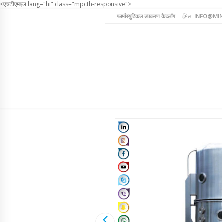
<एचटीएमएल lang="hi" class="mpcth-responsive">
फार्मास्युटिकल उपकरण कैटलॉग
ईमेल:
INFO@MIN