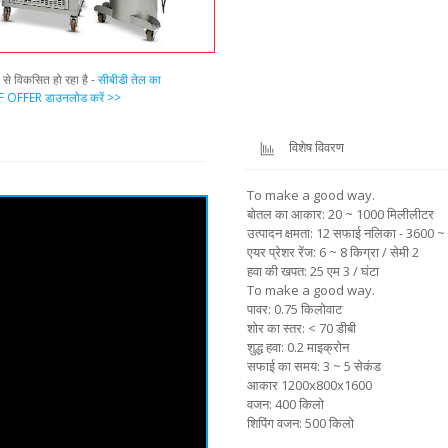
प से विकसित हो रहा है -
सीबीडी तेल का
 OFFER डाउनलोड करें >>
विशेष विवरण
To make a good way.
बोतल का आकार: 20 ~ 1000 मिलीलीटर
उत्पादन क्षमता: 12 सफाई नलिका - 3600 ~ 
एयर प्रेशर रेंज: 6 ~ 8 किग्रा / सेमी 2
हवा की खपत: 25 एम 3 / घंटा
To make a good way.
पावर: 0.75 किलोवाट
शोर का स्तर: < 70 डीबी
शुद्ध हवा: 0.2 माइक्रोन
सफाई का समय: 3 ~ 5 सेकंड
आकार 1200x800x1600
वजन: 400 किलो
शिपिंग वजन: 500 किलो