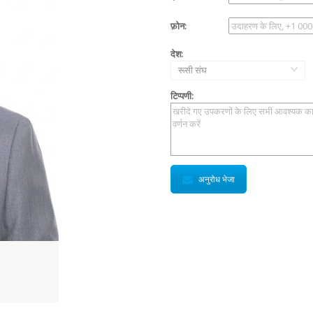
फ़ोन:
देश:
रूसी संघ
टिप्पणी:
अनुरोध भेजा