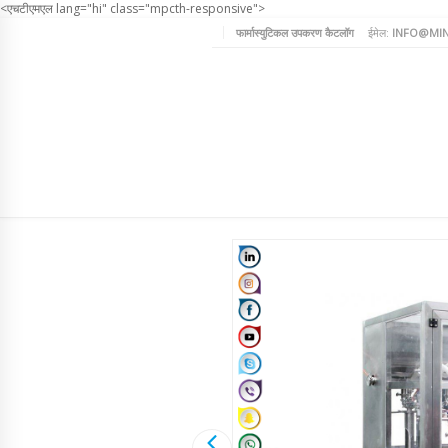
<एचटीएमएल lang="hi" class="mpcth-responsive">
फार्मास्युटिकल उपकरण कैटलॉग
ईमेल:
INFO@MIN