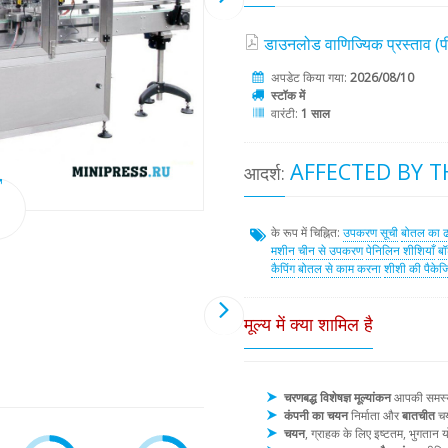
डाउनलोड वाणिज्यिक प्रस्ताव 
अपडेट किया गया:
2026/08/10
स्टॉक में
वारंटी:
1 साल
AFFECTED BY TH
आदर्श:
के रूप में चिह्नित:
उपकरण सूची
बोतल का 
मशीन
चीन से उपकरण
पेनिलिन शीशियाँ
बॉ
कैपिंग
बोतल से काम करना
शीशी की पैकेजि
मूल्य में क्या शामिल है
चरणबद्ध विशेषज्ञ मूल्यांकन
आपकी समस्या 
कंपनी का चयन
निर्माता और
बातचीत
चय
चयन
, ग्राहक के लिए इष्टतम, भुगता