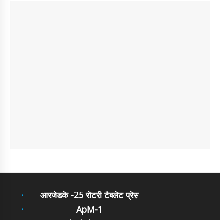
आरजेडके -25 रोटरी टैबलेट प्रेस
ApM-1