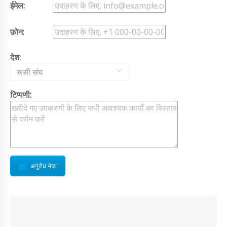
ईमेल:
फ़ोन:
देश:
रूसी संघ
टिप्पणी:
अनुरोध भेजा