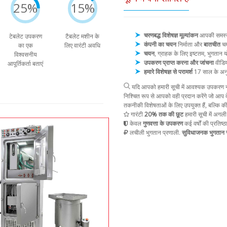
25%
15%
चरणबद्ध विशेषज्ञ मूल्यांकन
आपकी समस्या 
टेबलेट उपकरण
टैबलेट मशीन के
कंपनी का चयन
निर्माता और
बातचीत
चय
का एक
लिए वारंटी अवधि
चयन
, ग्राहक के लिए इष्टतम, भुगता
विश्वसनीय
उपकरण प्राप्त करना और जांचना
वीडिय
आपूर्तिकर्ता बताएं
हमारे विशेषज्ञ से परामर्श
17 साल के अन
यदि आपको हमारी सूची में आवश्यक उपकरण नह
निश्चित रूप से आपको वही प्रदान करेंगे जो आप द
तकनीकी विशेषताओं के लिए उपयुक्त हैं, बल्कि क
गारंटी
20% तक की छूट
हमारी सूची में अगली
केवल
गुणवत्ता के उपकरण
कई वर्षों की प्रतिष्ठ
लचीली भुगतान प्रणाली.
सुविधाजनक भुगतान स