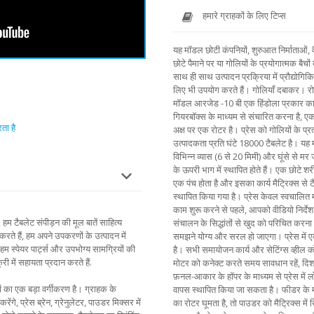
हमारे ग्राहकों के लिए टिप्स
यह मॉडल छोटी कंपनियों, शुरुआत निर्माताओं, वै
छोटे पैमाने पर या गोलियों के प्रयोगात्मक बैच
साथ ही साथ उत्पादन प्रक्रिया में प्रौद्यो
लिए भी उपयोग करते हैं। गोलियाँ दबाकर। रोट
मॉडल आरजेड -10 बी एक हिंडोला प्रकार का र
गियरबॉक्स के माध्यम से संचारित करना है, 
ता है
अक्ष पर एक रोटर है। प्रेस को गोलियों के प्र
उत्पादकता प्रति घंटे 18000 टैबलेट है। यह
विभिन्न व्यास (6 से 20 मिमी) और घूंसे से मर 
के ऊपरी भाग में स्थापित होते हैं। एक छोटे 
एक पंच होता है और इसका कार्य मैट्रिक्स से टै
स्थापित किया गया है। प्रेस केवल स्वचालित म
काम शुरू करने से पहले, आपको वीडियो निर्द
 हम टैबलेट संपीड़न की मूल बातें साहित्य
संचालन के सिद्धांतों से खुद को परिचित क
करते हैं, हम अपने उपकरणों के उत्पादन में
समझने योग्य और सरल हो जाएगा। प्रेस में ए
म स्पेयर पार्ट्स और उपभोग्य सामग्रियों की
है। सभी समायोजन कार्य और सेटिंग्स व्हील को 
री में सहायता प्रदान करते हैं.
मोटर को कनेक्ट करते समय सावधान रहें, दिशा
फ़नल-आकार के हॉपर के माध्यम से प्रेस में
ं का एक बड़ा वर्गीकरण है। ग्राहक के
वापस स्थापित किया जा सकता है। फीडर के मा
े, प्रेस ब्रेन, ग्रेनुलेटर, पाउडर मिक्सर में
का रोटर घूमता है, तो पाउडर को मैट्रिक्स में