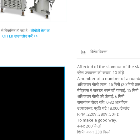
प से विकसित हो रहा है -
सीबीडी तेल का
 OFFER डाउनलोड करें >>
विशेष विवरण
Affected of the slamour of the s
प्रेस उपकरण की संख्या: 10 जोड़े
A number of a number of a numb
अधिकतम गोली व्यास: 16 मिमी (20 मिमी तक
मैट्रिक्स में पाउडर भरने की गहराई: 15 मिमी
अधिकतम गोली की ऊँचाई: 6 मिमी
समायोज्य रोटर गति: 0-32 आरपीएम
उत्पादकता: प्रति घंटे 18,000 टैबलेट
RPM, 220V, 380V, 50Hz
To make a good way.
वजन: 260 किलो
शिपिंग वजन: 330 किलो