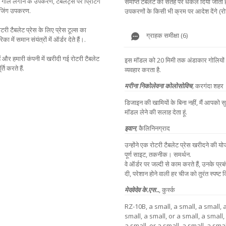
गोले लगाने के उपकरण, टैबलेट्स पर प्रिंटिंग
समाप्त टैबलेट को सतह पर धकेल दिया जाता है
केजिंग उपकरण.
उपकरणों के किसी भी क्रम पर आदेश देंगे (रोटर
टरी टैबलेट प्रेस के लिए प्रेस टूल्स का
ग्राहक समीक्षा (6)
ा में समान संयंत्रों में ऑर्डर देते हैं।.
ैं और हमारी कंपनी में खरीदी गई रोटरी टैबलेट
इस मॉडल को 20 मिमी तक अंडाकार गोलियों के
ि करते हैं.
व्यवहार करता है.
मरीना निकोलेवना कोलोसोविच
,
करगंदा शहर
डिजाइन की खामियों के बिना नहीं, मैं आपको सु
मॉडल लेने की सलाह देता हूं.
इवान
,
कैलिनिनग्राद
उन्होंने एक रोटरी टैबलेट प्रेस खरीदने की य
पूर्ण साइट, तकनीक। समर्थन.
वे ऑर्डर पर जल्दी से काम करते हैं, उनके प्
दी, परेशान होने वाली हर चीज को तुरंत स्पष्ट 
मेदवेदेव के.एस..
,
कुर्स्क
RZ-10B, a small, a small, a small, a
small, a small, or a small, a small,
a small, or a small, a small, a smal