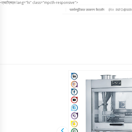
<एचटीएमएल lang="hi" class="mpcth-responsive">
फार्मास्युटिकल उपकरण कैटलॉग
ईमेल:
INFO@MIN