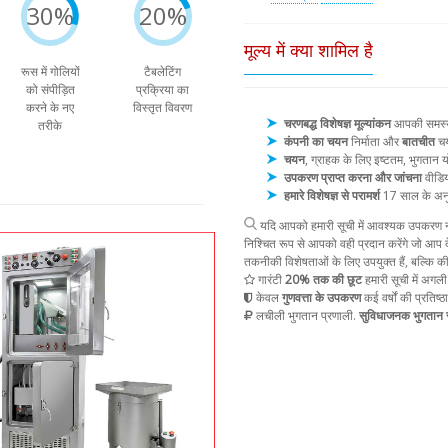
30%
20%
मूल्य में क्या शामिल है
रूस में गोलियों
टैबलेटिंग
को संपीड़ित
प्रक्रिया का
करने के नए
विस्तृत विवरण
चरणबद्ध विशेषज्ञ मूल्यांकन
आपकी समस्या 
तरीके
कंपनी का चयन
निर्माता और
बातचीत
चय
चयन
, ग्राहक के लिए इष्टतम, भुगता
उपकरण प्राप्त करना और जांचना
वीडिय
हमारे विशेषज्ञ से परामर्श
17 साल के अन
यदि आपको हमारी सूची में आवश्यक उपकरण नह
निश्चित रूप से आपको वही प्रदान करेंगे जो आप द
तकनीकी विशेषताओं के लिए उपयुक्त हैं, बल्कि क
गारंटी
20% तक की छूट
हमारी सूची में अगली
केवल
गुणवत्ता के उपकरण
कई वर्षों की प्रतिष्ठ
लचीली भुगतान प्रणाली.
सुविधाजनक भुगतान स