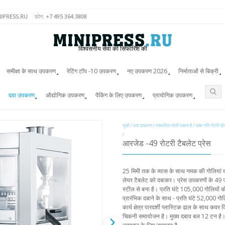
IPRESS.RU
फ़ोन:
+7 495 364 3808
विश्वसनीय सेवा की सिफारिश की
समीक्षा के साथ उपकरण
रेटिंग टॉप -10 उपकरण
नए उपकरण 2026
निर्माताओं से बिक्री
दवा उपकरण
औद्योगिक उपकरण
पैकिंग के लिए उपकरण
प्रायोगिक उपकरण
सूची
/
दवा उपकरण
/
स्वचालित गोली दबाता है
/
उच्च गति रोटरी प्र
/
आरजेड -49 रोटरी टैबलेट प्रेस
25 मिमी तक के व्यास के साथ नमक की गोलियां दब
लेयर टैबलेट को दबाकर। प्रेस उपकरणों के 49 जो
स्टील से बना है। प्रति घंटे 105,000 गोलियो
प्रारंभिक दबाने के साथ - प्रति घंटे 52,000 गोलिय
कार्य क्षेत्र पारदर्शी प्लास्टिक ढाल के साथ 
चिकनी समायोजन है। मुख्य दबाव बल 12 टन है। ल