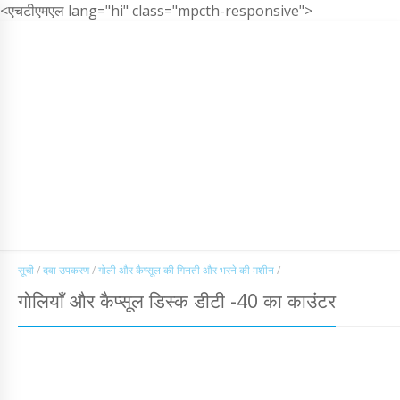
<एचटीएमएल lang="hi" class="mpcth-responsive">
फार्मास्युटिकल उपकरण कैटलॉग
ईमेल:
INFO@MINIPRESS.RU
फ़
विश्वसनीय
समीक्षा के साथ उपकरण
रेटिंग टॉप -1
दवा उपकरण
औद्योगिक उपकरण
पै
सूची
/
दवा उपकरण
/
गोली और कैप्सूल की गिनती और भरने की मशीन
/
गोलियाँ और कैप्सूल डिस्क डीटी -40 का काउंटर