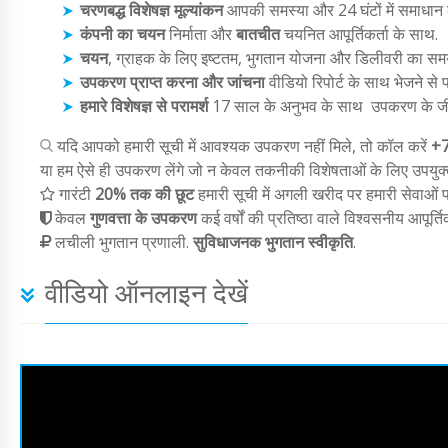
चरणबद्ध विशेषज्ञ मूल्यांकन
आपकी समस्या और 24 घंटों में समाधान क
कंपनी का चयन
निर्माता और
बातचीत
चयनित आपूर्तिकर्ता के साथ.
चयन
, ग्राहक के लिए इष्टतम, भुगतान योजना और डिलीवरी का सम
उपकरण प्राप्त करना और जांचना
वीडियो रिपोर्ट के साथ भेजने से 
हमारे विशेषज्ञ से परामर्श
17 साल के अनुभव के साथ
उपकरण के जी
यदि आपको हमारी सूची में आवश्यक उपकरण नहीं मिले, तो कॉल करें
+
या हम ऐसे ही उपकरण लेंगे जो न केवल तकनीकी विशेषताओं के लिए उपयुक्त 
गारंटी
20% तक की छूट
हमारी सूची में अगली खरीद पर हमारी सेवाओं प
केवल
गुणवत्ता के उपकरण
कई वर्षों की प्रतिष्ठा वाले विश्वसनीय आपूर्तिक
लचीली भुगतान प्रणाली.
सुविधाजनक भुगतान स्वीकृति
.
वीडियो ऑनलाइन देखें