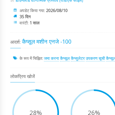
डाउनलोड वाणिज्यिक प्रस्ताव (पीडीएफ फाइल)
अपडेट किया गया:
2026/08/10
35 दिन
वारंटी:
1 साल
कैप्सूल मशीन एनजे -100
आदर्श:
के रूप में चिह्नित:
जमा करना
कैप्सूल
कैप्सुलेटर
उपकरण सूची
कैप्सू
लोकप्रिय खोजें
28%
26%