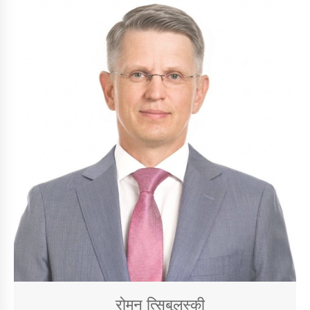
रोमन त्सिबुलस्की