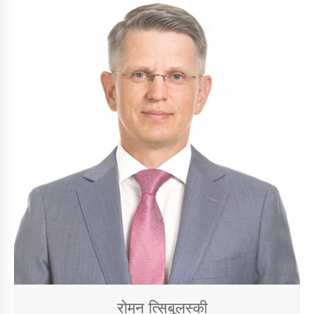
रोमन त्सिबुलस्की