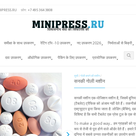
IPRESS.RU
फ़ोन:
+7 495 364 3808
विश्वसनीय सेवा की सिफारिश की
समीक्षा के साथ उपकरण
रेटिंग टॉप -10 उपकरण
नए उपकरण 2026
निर्माताओं से बिक्री
दवा उपकरण
औद्योगिक उपकरण
पैकिंग के लिए उपकरण
प्रायोगिक उपकरण
सूची
/
गोली बनाने की मशीन
/
सनकी गोली मशीन
सनकी मशीन एक-पोजिशन मशीन है, जिसमें बुनिया
(टैबलेट) ट्रैफिक को अंजाम नहीं देते हैं। तक
एक्ट्यूएटर द्वारा किया जाता है: लोडिंग (बैचिंग)
विशिष्ट है कि सभी टैबलेट एक प्रेस टूल के एक सेट
To make a good way.
.
हम ग्राहकों को प्
रूप से तेजी से पूरा होने वाले ऑर्डर देते हैं। हम
दुनिया में सबसे उन्नत तकनीकों का उपयोग करते 