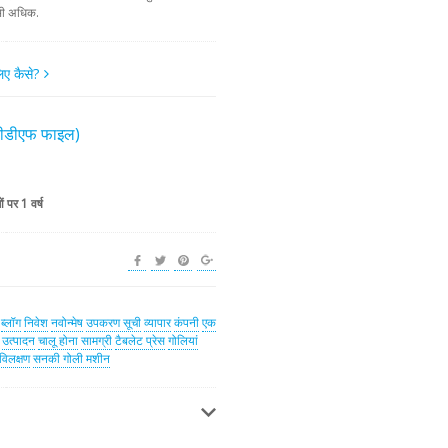
भी अधिक.
लिए कैसे?
(पीडीएफ फाइल)
 पर 1 वर्ष
ब्लॉग
निवेश
नवोन्मेष
उपकरण सूची
व्यापार
कंपनी
एक
उत्पादन
चालू होना
सामग्री
टैबलेट प्रेस
गोलियां
विलक्षण
सनकी गोली मशीन