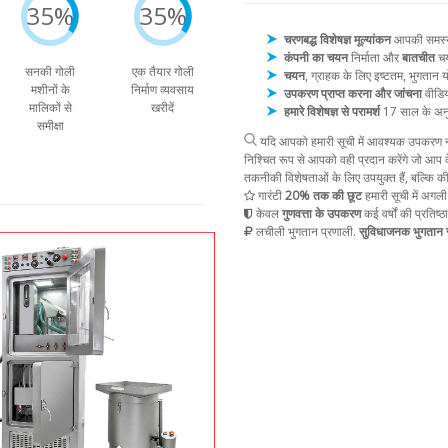
35%
35%
चरणबद्ध विशेषज्ञ मूल्यांकन
आपकी समस्या 
कंपनी का चयन
निर्माता और
बातचीत
चय
सनकी गोली
एक तैयार गोली
चयन
, ग्राहक के लिए इष्टतम, भुगता
मशीनों के
निर्माण व्यवसाय
उपकरण प्राप्त करना और जांचना
वीडिय
मालिकों से
खरीदें
हमारे विशेषज्ञ से परामर्श
17 साल के अन
समीक्षा
यदि आपको हमारी सूची में आवश्यक उपकरण नह
निश्चित रूप से आपको वही प्रदान करेंगे जो आप द
तकनीकी विशेषताओं के लिए उपयुक्त हैं, बल्कि क
गारंटी
20% तक की छूट
हमारी सूची में अगली
केवल
गुणवत्ता के उपकरण
कई वर्षों की प्रतिष्ठ
लचीली भुगतान प्रणाली.
सुविधाजनक भुगतान स