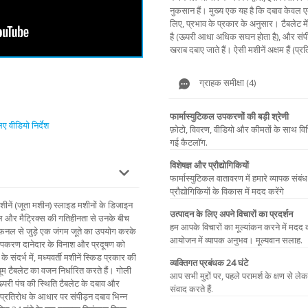
नुकसान हैं। मुख्य एक यह है कि दबाव केवल
लिए, प्रभाव के प्रकार के अनुसार। टैबलेट मे
है (ऊपरी आधा अधिक सघन होता है), और संप
खराब दबाए जाते हैं। ऐसी मशीनें अक्षम हैं (प्
ग्राहक समीक्षा (4)
फार्मास्युटिकल उपकरणों की बड़ी श्रेणी
 वीडियो निर्देश
फ़ोटो, विवरण, वीडियो और कीमतों के साथ वि
गई कैटलॉग.
विशेषज्ञ और प्रौद्योगिकियों
फार्मास्युटिकल वातावरण में हमारे व्यापक संब
प्रौद्योगिकियों के विकास में मदद करेंगे
ीनें (जूता मशीन) स्लाइड मशीनों के डिजाइन
उत्पादन के लिए अपने विचारों का प्रदर्शन
नल और मैट्रिक्स की गतिहीनता से उनके बीच
हम आपके विचारों का मूल्यांकन करने में मदद करे
फ़नल से जुड़े एक जंगम जूते का उपयोग करके
आयोजन में व्यापक अनुभव। मूल्यवान सलाह.
 उपकरण दानेदार के विनाश और प्रदूषण को
दर्भ में, मध्यवर्ती मशीनें स्किड प्रकार की
व्यक्तिगत प्रबंधक 24 घंटे
यूम टैबलेट का वजन निर्धारित करते हैं। गोली
आप सभी मुद्दों पर, पहले परामर्श के क्षण से 
 ऊपरी पंच की स्थिति टैबलेट के दबाव और
संवाद करते हैं.
े प्रतिरोध के आधार पर संपीड़न दबाव भिन्न