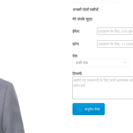
सनकी गोली मशीनों.
मेरे संपर्क सूत्र:
ईमेल:
फ़ोन:
देश:
रूसी संघ
टिप्पणी:
अनुरोध भेजा