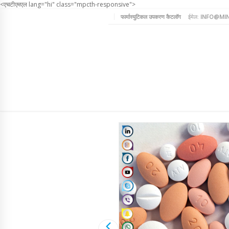
<एचटीएमएल lang="hi" class="mpcth-responsive">
फार्मास्युटिकल उपकरण कैटलॉग
ईमेल:
INFO@MIN