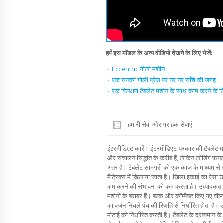
हमें इस मॉडल के अन्य वीडियो देखने के लिए भेजें:
Eccentric गोली मशीन
एक सनकी गोली प्रेस पर नए नए साँचे की जगह
एक विलक्षण टैबलेट मशीन के साथ काम करने के लिए
हमारी सेवा और ग्राहक सेवाएं
इंटरमीडिएट कारें। इंटरमीडिएट-प्रकार की टैबलेट मश
और संचालन सिद्धांत के करीब हैं, लेकिन लोडिंग फ़
अंतर है। टेबलेट सामग्री को एक काज के माध्यम से 
मैट्रिक्स में खिलाया जाता है। खिला इकाई का ऐसा
कम करने की संभावना को कम करता है। उत्पादकता के सं
मशीनों के बराबर हैं। बल्क और कॉम्पैक्ट किए गए वॉल्
का वजन निचले पंच की स्थिति से निर्धारित होता है।
मोटाई को निर्धारित करती है। टैबलेट के द्रव्यमान क