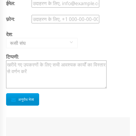
ईमेल:
फ़ोन:
देश:
रूसी संघ
टिप्पणी:
अनुरोध भेजा