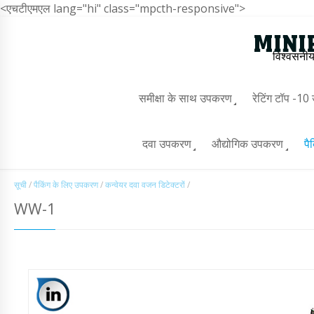
<एचटीएमएल lang="hi" class="mpcth-responsive">
विश्वसनीय
समीक्षा के साथ उपकरण
रेटिंग टॉप -1
दवा उपकरण
औद्योगिक उपकरण
पै
सूची
/
पैकिंग के लिए उपकरण
/
कन्वेयर दवा वजन डिटेक्टरों
/
WW-1