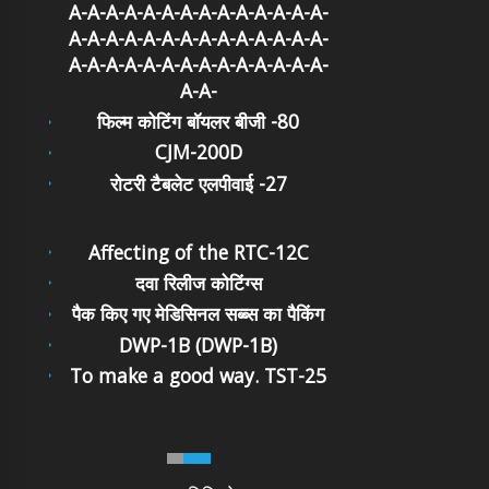
A-A-A-A-A-A-A-A-A-A-A-A-A-A-
A-A-A-A-A-A-A-A-A-A-A-A-A-A-
A-A-A-A-A-A-A-A-A-A-A-A-A-A-
A-A-
फिल्म कोटिंग बॉयलर बीजी -80
CJM-200D
रोटरी टैबलेट एलपीवाई -27
Affecting of the RTC-12C
दवा रिलीज कोटिंग्स
पैक किए गए मेडिसिनल सब्ब्स का पैकिंग
DWP-1B (DWP-1B)
To make a good way. TST-25