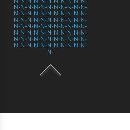
N-N-N-N-N-N-N-N-N-N-N-
N-N-N-N-N-N-N-N-N-N-N-
N-N-N-N-N-N-N-N-N-N-N-
N-N-N-N-N-N-N-N-N-N-N-
N-N-N-N-N-N-N-N-N-N-N-
N-N-N-N-N-N-N-N-N-N-N-
N-N-N-N-N-N-N-N-N-N-N-
N-N-N-N-N-N-N-N-N-N-N-
N-