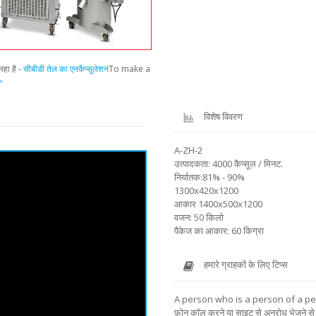
रहा है -
सीबीडी तेल का एनकैप्सुलेशन
To make a
>
विशेष विवरण
A-ZH-2
उत्पादकता: 4000 कैप्सूल / मिनट.
निर्यातक:81% - 90%
1300x420x1200
आकार 1400x500x1200
वजन: 50 किलो
पैकेज का आकार: 60 किग्रा
हमारे ग्राहकों के लिए टिप्स
A person who is a person of a pe
फ़ोन कॉल करने या साइट से अनुरोध भेजने से 