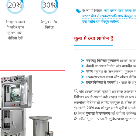
20%
30%
के रूप में चिह्नित:
जमा करना
जमा करना
कै
डस्टर
चीन से उपकरण
पालिशगर
कैप्सूल उ
दवा मशीन
दवा वैक्यूम क्लीनर
कैप्सूल चमकाने
कैप्सूल पालिश
के बारे में उच्च
निर्माता
गुणवत्ता वाला
मूल्य में क्या शामिल है
वीडियो देखें
चरणबद्ध विशेषज्ञ मूल्यांकन
आपकी समस्या 
कंपनी का चयन
निर्माता और
बातचीत
चय
चयन
, ग्राहक के लिए इष्टतम, भुगता
उपकरण प्राप्त करना और जांचना
वीडिय
हमारे विशेषज्ञ से परामर्श
17 साल के अन
यदि आपको हमारी सूची में आवश्यक उपकरण नह
निश्चित रूप से आपको वही प्रदान करेंगे जो आप द
तकनीकी विशेषताओं के लिए उपयुक्त हैं, बल्कि क
गारंटी
20% तक की छूट
हमारी सूची में अगली
केवल
गुणवत्ता के उपकरण
कई वर्षों की प्रतिष्ठ
लचीली भुगतान प्रणाली.
सुविधाजनक भुगतान स