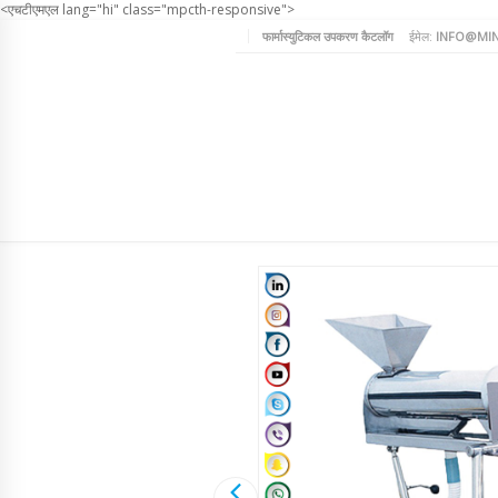
<एचटीएमएल lang="hi" class="mpcth-responsive">
फार्मास्युटिकल उपकरण कैटलॉग
ईमेल:
INFO@MIN