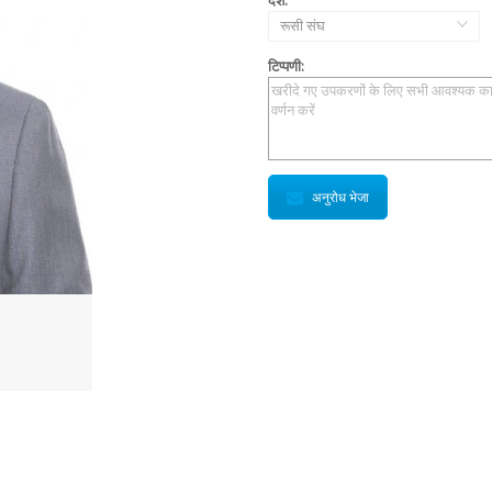
रूसी संघ
टिप्पणी:
अनुरोध भेजा