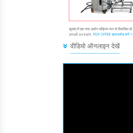
यूएसए में एक नया उद्योग सक्रिय रूप से विकसित हो 
small scream.
PDF OFFER डाउनलोड करें >
वीडियो ऑनलाइन देखें