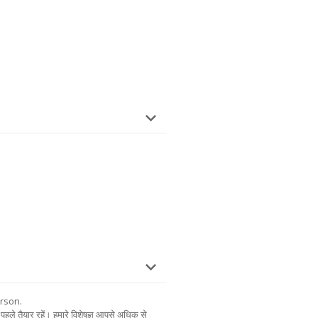
rson.
पहले तैयार रहें। हमारे विशेषज्ञ आपसे अधिक से