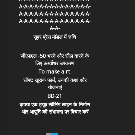
A-A-A-A-A-A-A-A-A-A-A-A-A-A-
A-A-A-A-A-A-A-A-A-A-A-A-A-A-
A-A-A-A-A-A-A-A-A-A-A-A-A-A-
A-A-
सुपर प्रेस मॉडल में रुचि
जीएफएल -50 भरने और सील करने के
लिए ऊर्ध्वाधर उपकरण
To make a rt.
सॉफ्ट खुराक फार्म, उनकी कक्षा और
योजनाएं
BD-21
कृपया एक ट्यूब सीलिंग लाइन के निर्माण
और आपूर्ति की संभावना पर विचार करें