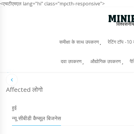
<एचटीएमएल lang="hi" class="mpcth-responsive">
विश्वसनीय
समीक्षा के साथ उपकरण
रेटिंग टॉप -1
दवा उपकरण
औद्योगिक उपकरण
पै
सूची
/
Affected लोगो
हुई
न्यू सीबीडी कैप्सूल बिजनेस