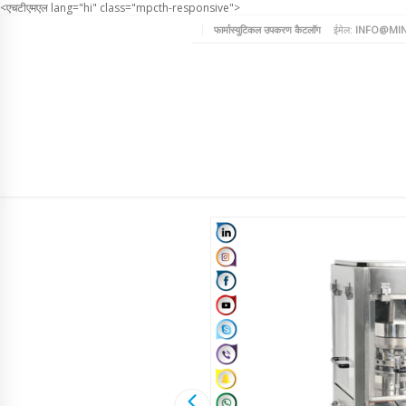
<एचटीएमएल lang="hi" class="mpcth-responsive">
फार्मास्युटिकल उपकरण कैटलॉग
ईमेल:
INFO@MIN