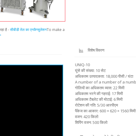
रहा है -
सीबीडी तेल का एनकैप्सुलेशन
To make a
>
विशेष विवरण
UNIQ-10
घूंसे की संख्या: 10 सेट
अधिकतम उत्पादकता: 18,000 पीसी / घंटा
A number of a number of a numb
गोलियों का अधिकतम व्यास: 22 मिमी
अधिकतम भरने की गहराई: 17 मिमी
अधिकतम टैबलेट की मोटाई: 6 मिमी
रोटेशन की गति: 5/30 आरपीएम
पैकेज का आकार: 600 × 620 × 1560 मिमी
वजन: 420 किलो
शिपिंग वजन: 500 किलो