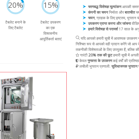
20%
15%
चरणबद्ध विशेषज्ञ मूल्यांकन
आपकी समस्या 
कंपनी का चयन
निर्माता और
बातचीत
चय
चयन
, ग्राहक के लिए इष्टतम, भुगता
टैबलेट बनाने के
टेबलेट उपकरण
उपकरण प्राप्त करना और जांचना
वीडिय
लिए टैबलेट
का एक
हमारे विशेषज्ञ से परामर्श
17 साल के अन
विश्वसनीय
यदि आपको हमारी सूची में आवश्यक उपकरण नह
आपूर्तिकर्ता बताएं
निश्चित रूप से आपको वही प्रदान करेंगे जो आप द
तकनीकी विशेषताओं के लिए उपयुक्त हैं, बल्कि क
गारंटी
20% तक की छूट
हमारी सूची में अगली
केवल
गुणवत्ता के उपकरण
कई वर्षों की प्रतिष्ठ
लचीली भुगतान प्रणाली.
सुविधाजनक भुगतान स