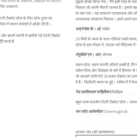
गोले लगाने के उपकरण, टैबलेट्स पर प्रिंटिंग
मुझसे संपर्क किया गया। मैंने इसी तरह के उ
केजिंग उपकरण.
निकला जो अपनी नौकरी जानता है। इससे पहले,
पर बस गया। यह उपकरण उत्पादकता और कीमत 
टरी टैबलेट प्रेस के लिए प्रेस टूल्स का
लाभदायक संस्करण निकला। हमने अपने फार्मा
ा में समान संयंत्रों में ऑर्डर देते हैं।.
लफ्रेनोवा के। ओ
,
तांबोव
ैं और हमारी कंपनी में खरीदी गई रोटरी टैबलेट
20 मिमी के व्यास के साथ गोलियां दबाते समय,
ि करते हैं.
प्रेस के इस मॉडल में, पाउडर को मैट्रिक्स मे
लेपुशेंको एम। आर
,
ओम्स्क
महान प्रेस, महान कंपनी! कीमतें अच्छी हैं, मैं
संकेत दिया और डिवाइस के बारे में विस्तार से 
जो आपको प्रति घंटे 30 हजार टैबलेट का उत्
में हैं। डिलीवरी समय पर हुई। भविष्य में मैं
रेड व्लादिस्लाव सर्गेइविच
जेलेंडझिक
बहुत उच्च प्रदर्शन रोटरी टैबलेट प्रेस। उत्
फर कोट अलेक्जेंडर
Chernogorsk
आपका नाम (की आवश्यकता)