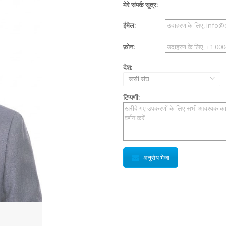
मेरे संपर्क सूत्र:
ईमेल:
फ़ोन:
देश:
रूसी संघ
टिप्पणी:
अनुरोध भेजा