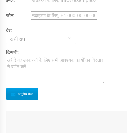
ईमेल:
फ़ोन:
देश:
रूसी संघ
टिप्पणी:
अनुरोध भेजा