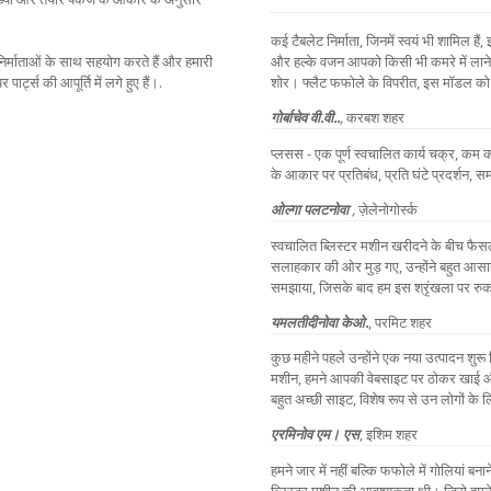
कई टैबलेट निर्माता, जिनमें स्वयं भी शामिल ह
और हल्के वजन आपको किसी भी कमरे में लाने
निर्माताओं के साथ सहयोग करते हैं और हमारी
शोर। फ्लैट फफोले के विपरीत, इस मॉडल को स
ार्ट्स की आपूर्ति में लगे हुए हैं।.
गोर्बाचेव वी.वी..
,
करबश शहर
प्लसस - एक पूर्ण स्वचालित कार्य चक्र, कम
के आकार पर प्रतिबंध, प्रति घंटे प्रदर्शन, 
ओल्गा पलटनोवा
,
ज़ेलेनोगोर्स्क
स्वचालित ब्लिस्टर मशीन खरीदने के बीच फैसल
सलाहकार की ओर मुड़ गए, उन्होंने बहुत आसानी 
समझाया, जिसके बाद हम इस श्रृंखला पर रु
यमलतीदीनोवा केओ.
,
परमिट शहर
कुछ महीने पहले उन्होंने एक नया उत्पादन श
मशीन, हमने आपकी वेबसाइट पर ठोकर खाई और
बहुत अच्छी साइट, विशेष रूप से उन लोगों के ल
एरमिनोव एम। एस
,
इशिम शहर
हमने जार में नहीं बल्कि फफोले में गोलियां