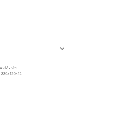
्लेटें / घंटा
a 220x120x12