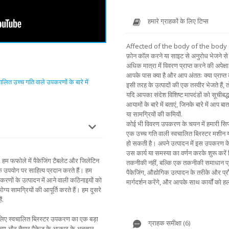
हमारे ग्राहकों के लिए टिप्स
Affected of the body of the body 
फ़ोन कॉल करने या साइट से अनुरोध भेजने से 
अधिक मात्रा में विवरण प्राप्त करने की अपेक्षा 
आपके पास क्या है और आप अंततः क्या प्राप्त
ालित उच्च गति वाले उपकरणों के बारे में
इसी तरह के उत्पादों की एक तस्वीर भेजते हैं,
यदि आपका संदेश विशिष्ट मापदंडों को सूचीबद्ध
आयामों के बारे में बताएं, जिनके बारे में आप बा
या सामग्रियों की कमियों.
कोई भी विवरण उपकरण के चयन में हमारी सिफार
एक उच्च गति वाली स्वचालित ब्लिस्टर मशीन य
हो सकती है। अपने उत्पादन में इस उपकरण के उप
उस कार्य या समस्या का वर्णन करके शुरू करे
ं, हम फफोले में पैकेजिंग टैबलेट और जिलेटिन
तकनीकी नहीं, बल्कि एक तकनीकी समाधान प्
के उपयोग पर साहित्य प्रदान करते हैं। हम
पैकेजिंग, औद्योगिक उत्पादन के तरीके और प्रौ
पकरणों के उत्पादन में आने वाली कठिनाइयों को
मार्गदर्शन करेंगे, और आपके साथ कार्यों को हल
ग्य सामग्रियों की आपूर्ति करते हैं। हम दूसरे
ं.
े लिए स्वचालित ब्लिस्टर उपकरण का एक बड़ा
ग्राहक समीक्षा (6)
ंख्या और तैयार पैकेज के आकार के अनुसार