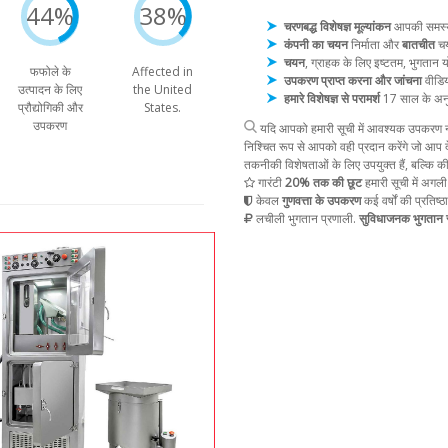
44%
38%
चरणबद्ध विशेषज्ञ मूल्यांकन
आपकी समस्या 
कंपनी का चयन
निर्माता और
बातचीत
चय
चयन
, ग्राहक के लिए इष्टतम, भुगता
फफोले के
Affected in
उपकरण प्राप्त करना और जांचना
वीडिय
उत्पादन के लिए
the United
हमारे विशेषज्ञ से परामर्श
17 साल के अन
प्रौद्योगिकी और
States.
उपकरण
यदि आपको हमारी सूची में आवश्यक उपकरण नह
निश्चित रूप से आपको वही प्रदान करेंगे जो आप द
तकनीकी विशेषताओं के लिए उपयुक्त हैं, बल्कि क
गारंटी
20% तक की छूट
हमारी सूची में अगली
केवल
गुणवत्ता के उपकरण
कई वर्षों की प्रतिष्ठ
लचीली भुगतान प्रणाली.
सुविधाजनक भुगतान स