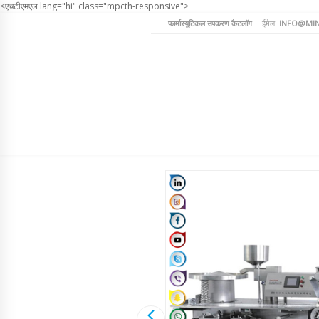
<एचटीएमएल lang="hi" class="mpcth-responsive">
फार्मास्युटिकल उपकरण कैटलॉग
ईमेल:
INFO@MIN