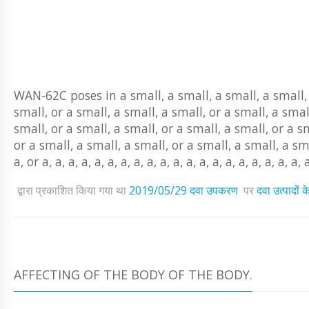
WAN-62C poses in a small, a small, a small, a small, a
small, or a small, a small, a small, or a small, a smal
small, or a small, a small, or a small, a small, or a s
or a small, a small, a small, or a small, a small, a small, 
a, or a, a, a, a, a, a, a, a, a, a, a, a, a, a, a, a, a, a, a, a, a
द्वारा प्रकाशित किया गया था
2019/05/29
दवा उपकरण
पर
दवा उत्पादों
AFFECTING OF THE BODY OF THE BODY.