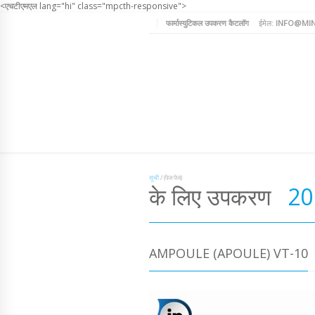
<एचटीएमएल lang="hi" class="mpcth-responsive">
फार्मास्युटिकल उपकरण कैटलॉग
ईमेल:
INFO@MIN
सूची
/
(पेज पेज)
के लिए उपकरण
20
AMPOULE (APOULE) VT-10