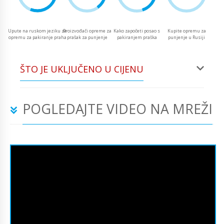
Upute na ruskom jeziku za
Proizvođači opreme za
Kako započeti posao s
Kupite opremu za
opremu za pakiranje praha
prašak za punjenje
pakiranjem praška
punjenje u Rusiji
ŠTO JE UKLJUČENO U CIJENU
POGLEDAJTE VIDEO NA MREŽI