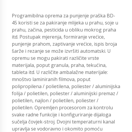
Programibilna oprema za punjenje praška BD-
45 koristi se za pakiranje mlijeka u prahu, soje u
prahu, začina, pesticida u obliku mokrog praha
itd. Postupak mjerenja, formiranje vrećice,
punjenje prahom, zaptivanje vrećice, ispis broja
šarže i rezanje se može izvršiti automatski. U
opremu se mogu pakirati različite vrste
materijala, poput granula, praha, tekućina,
tableta itd. U različite ambalažne materijale:
mnoštvo laminiranih filmova, poput
polipropilena / polietilena, poliester / aluminijska
folija / polietilen, poliester / aluminijski premaz /
polietilen, najlon / polietilen, poliester /
polietilen. Opremljen procesorom za kontrolu
svake radne funkcije i konfiguriranje dijaloga
sučelja čovjek-stroj. Dvojni temperaturni kanal
upravlja se vodoravno i okomito pomoću