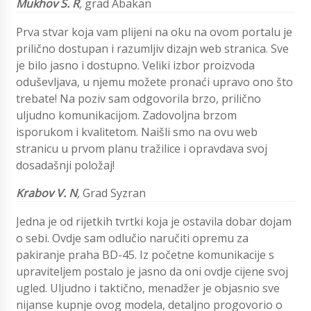
Mukhov S. R
,
grad Abakan
Prva stvar koja vam plijeni na oku na ovom portalu je
prilično dostupan i razumljiv dizajn web stranica. Sve
je bilo jasno i dostupno. Veliki izbor proizvoda
oduševljava, u njemu možete pronaći upravo ono što
trebate! Na poziv sam odgovorila brzo, prilično
uljudno komunikacijom. Zadovoljna brzom
isporukom i kvalitetom. Naišli smo na ovu web
stranicu u prvom planu tražilice i opravdava svoj
dosadašnji položaj!
Krabov V. N
,
Grad Syzran
Jedna je od rijetkih tvrtki koja je ostavila dobar dojam
o sebi. Ovdje sam odlučio naručiti opremu za
pakiranje praha BD-45. Iz početne komunikacije s
upraviteljem postalo je jasno da oni ovdje cijene svoj
ugled. Uljudno i taktično, menadžer je objasnio sve
nijanse kupnje ovog modela, detaljno progovorio o