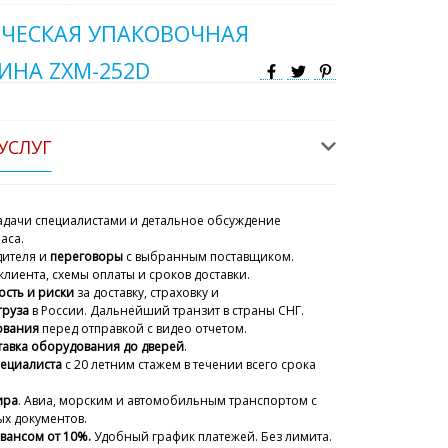
ЧЕСКАЯ УПАКОВОЧНАЯ
ИНА ZXM-252D
УСЛУГ
дачи специалистами и детальное обсуждение
аса.
дителя и
переговоры
с выбранным поставщиком.
клиента, схемы оплаты и сроков доставки.
ость и риски
за доставку, страховку и
груза
в России. Дальнейший транзит в страны СНГ.
ования
перед отправкой с видео отчетом.
тавка оборудования до дверей
.
пециалиста
с 20 летним стажем
в течении всего срока
ира
. Авиа, морским и автомобильным транспортом с
х документов.
авансом от 10%.
Удобный график платежей. Без лимита.