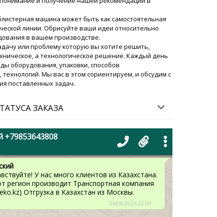
понимание и получение нашей рекомендации в
блистерная машина может быть как самостоятельная
тическая машина розлива
ической линии. Обрисуйте ваши идеи относительно
, копия платежки отправлена на
дования в вашем производстве.
 работу.
06/08/2026 21:58
задачу или проблему которую вы хотите решить,
хническое, а технологическое решение. Каждый день
ский
ды оборудования, упаковки, способов
й день! Мы увидели вашу оплату, получаем
технологий. Мы вас в этом сориентируем, и обсудим с
 Просим прислать чертежи бочек и ответы на
ия поставленных задач.
в переписке.
06/08/2026 21:58
ТАТУСА ЗАКАЗА
купить вашу блистерную машину для
1 штука с доставкой в Уральск (
й +79853643808
мени на доставку ?
06/08/2026 22:08
ский
вствуйте! У нас много клиентов из Казахстана.
от регион производит Транспортная компания
eko.kz) Отгрузка в Казахстан из Москвы.
06/08/2026 22:09