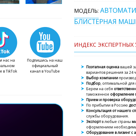
АВТОМАТИ
МОДЕЛЬ:
БЛИСТЕРНАЯ МАШ
ИНДЕКС ЭКСПЕРТНЫХ 
и нас на
Подпишись на наш
иальном
официальный
Поэтапная оценка
вашей за
е в TikTok
канал в YouTube
вариантов решения за 24 ч
Выбор компании
произво
Подбор
, оптимальной для 
Берем на себя
ответственн
таможенное
оформление 
Прием и проверка оборуд
По прибытии в Россию
дос
Консультация от нашего с
службы оборудования.
Экспорт
в любые страны
м
оформлением необходимы
Оборудование в лизинг с 