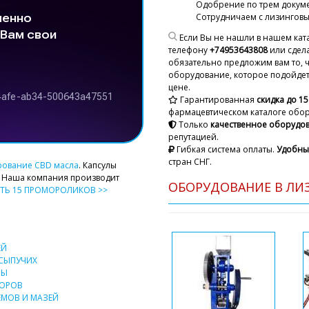
Одобрение
по трем докуме
Сотрудничаем с лизингов
Если Вы не нашли в нашем кат
телефону
+74953643808
или сдела
обязательно предложим вам то, 
оборудование, которое подойдет 
цене.
Гарантированная
скидка до 1
Анвар
фармацевтическом каталоге обо
Ручной принтер срока год
Только
качественное оборудо
пор не доставили. Водите
репутацией.
звонки.
Гибкая система оплаты.
Удобны
стран СНГ.
рование CBD масла
. Капсулы
. Наша компания производит
Роман Цибуль
ОБОРУДОВАНИЕ В ЛИЗ
ТЬ 15 ПРОМОРОЛИКОВ >>
Здравствуйте 
промежутке с 
вам по адресу
ЕЙ
Арсен
СЫПУЧИХ
Уважаемый Роман я из Каз
СЫ
от вас КП на машину для 
ВОРОВ
блистерной упаковки MB-1
МОВ И МАЗЕЙ