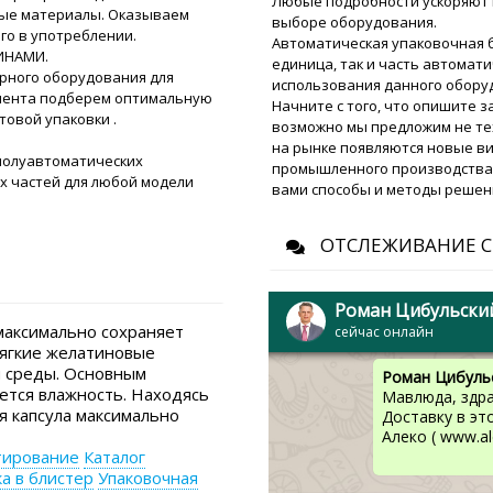
Любые подробности ускоряют 
ные материалы. Оказываем
выборе оборудования.
Инесса
го в употреблении.
Автоматическая упаковочная 
Добрый день! полуавтома
ИНАМИ.
единица, так и часть автомат
жидкостей в бочки DF-13 
рного оборудования для
использования данного обору
почту. Запускайте заказ в
клиента подберем оптимальную
Начните с того, что опишите 
товой упаковки .
возможно мы предложим не те
Роман Цибуль
на рынке появляются новые ви
полуавтоматических
Инесса, добры
промышленного производства, 
х частей для любой модели
СМС от банка.
вами способы и методы решен
наши вопросы 
ОТСЛЕЖИВАНИЕ С
Мавлюда
Й
Здравствуйте, можно ли 
таблеток и капсул MN-80 
Роман Цибульски
Казахстан) ? Сколько вре
максимально сохраняет
сейчас онлайн
мягкие желатиновые
й среды. Основным
Роман Цибуль
яется влажность. Находясь
Мавлюда, здра
я капсула максимально
Доставку в эт
Алеко ( www.al
тирование
Каталог
ка в блистер
Упаковочная