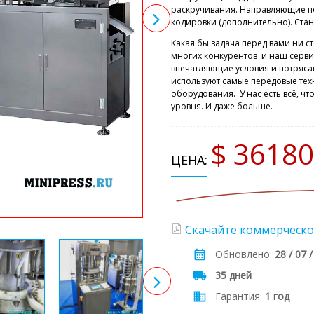
раскручивания. Направляющие по
кодировки (дополнительно). Ста
Какая бы задача перед вами ни ст
многих конкурентов и наш серви
впечатляющие условия и потряс
используют самые передовые тех
оборудования. У нас есть всё, ч
уровня. И даже больше.
$ 36180
ЦЕНА:
Скачайте коммерческо
Обновлено:
28 / 07 
35 дней
Гарантия:
1 год