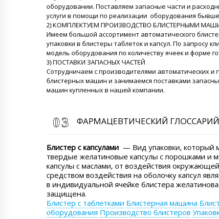
оборудовании. Поставляем запасные части и расход
услуги в помощи по реализации оборудования бывше
2) КОМПЛЕКТУЕМ ПРОИЗВОДСТВО БЛИСТЕРНЫМИ МАШ
Имеем большой ассортимент автоматического блисте
упаковки в блистеры таблеток и капсул. По запросу 
модель оборудования по количеству ячеек и форме го
3) ПОСТАВКИ ЗАПАСНЫХ ЧАСТЕЙ
Сотрудничаем с производителями автоматических и 
блистерных машин и занимаемся поставками запасны
машин купленных в нашей компании.
ФАРМАЦЕВТИЧЕСКИЙ ГЛОССАРИ
Блистер с капсулами
— Вид упаковки, который 
твердые желатиновые капсулы с порошками и 
капсулы с маслами, от воздействия окружающе
средством воздействия на оболочку капсул явл
в индивидуальной ячейке блистера желатинова
защищена.
Блистер с таблетками
Блистерная машина
Блис
оборудования
Производство блистеров
Упаков