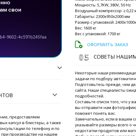
Роман Цибуль
Мощность: 5,7KW, 380V, 50 Hz
Здравствуйте 
Воздушный компрессор: ≥ 0,22 
получения со
Габариты: 2300x950x2000 мм
Размер с упаковкой: 2400x1000
Вес: 1600 кг
Сезим
Вес с упаковкой: 1700 кг
С кем связаться для отсл
капсульная машина NJ-40 
ОФОРМИТЬ ЗАКАЗ
Роман Цибуль
СОВЕТЫ НАШИ
Здравствуйте 
Алеко. Наталь
свяжемся когд
Некоторые наши рекомендаци
задачи по подбору автоматич
Подготовьтесь прежде, чем де
Айдар
сайта. Наши специалисты ожид
Прошу Вас сообщите, ста
ЕНТОВ
подробностей.
пресс RZ-10A в Жезказган 
Составьте список того, что у в
вы отправите нам фотографию 
поможет понять вас.
Роман Цибуль
ание, предоставляем
Добрый день, 
Замечательно, если в вашем 
вых капсул в блистеры, а также
планируется з
указывайте размеры всего о че
онсультации по телефону и по
Спасибо.
недостатки продуктов или мат
 при производстве на нашем