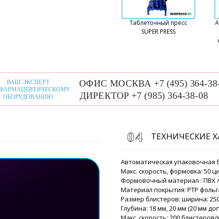
Роман Цибуль
Здравствуйте 
Таблеточный пресс
А
на вашу элект
SUPER PRESS
транспортной 
Илья
Добрый день! Подтвердите
мы получим наш груз в Ул
Роман Цибуль
Здравствуйте 
ТЕХНИЧЕСКИЕ 
по статусу до
Улан-Удэ чере
Автоматическая упаковочная 
Макс. скорость, формовка: 50 
Формовочный материал : ПВХ /
Алексей
Материал покрытия: PTP фольга
Машину для мягкой упаков
Размер блистеров: ширина: 250
запланировали доставить
Глубина: 18 мм, 20 мм (20 мм доп
Макс. скорость: 200 блистеров