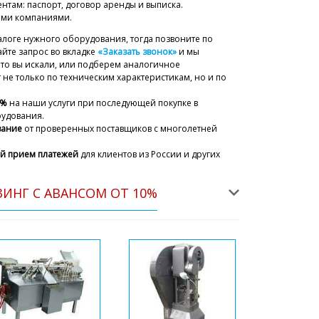
нтам: паспорт, договор аренды и выписка.
ыми компаниями.
алоге нужного оборудования, тогда позвоните по
йте запрос во вкладке
«Заказать звонок»
и мы
что вы искали, или подберем аналогичное
не только по техническим характеристикам, но и по
5%
на наши услуги при последующей покупке в
рудования.
ности и даты выпуска MZ-10 до сих
вание
от проверенных поставщиков с многолетней
ль вчера не отвечал и сбрасывал
й прием платежей
для клиентов из России и других
06/08/2026 20:58
ский
ИНГ С АВАНСОМ ОТ 10%
Анвар, Транспортная сообщила, что в
16:00-18:00 водитель точно доставит ящик к
. Приносим свои извинения.
06/08/2026 21:01
ахстана. Крайний срок (time) я жду
удаления таблеток и капсул из
0 с доставкой.
06/08/2026 21:08