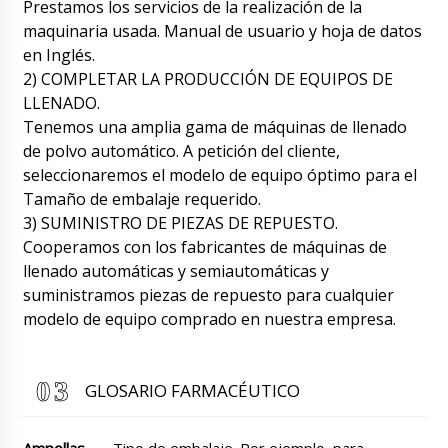
Prestamos los servicios de la realización de la
empresa de transporte.
07/08/2026 15:40
maquinaria usada. Manual de usuario y hoja de datos
en Inglés.
Roman Tsibulsky
2) COMPLETAR LA PRODUCCIÓN DE EQUIPOS DE
¡Hola Emily ! Los representantes de la
LLENADO.
empresa de transporte sobre el estado de
entrega de su envío dijeron que estará en
Tenemos una amplia gama de máquinas de llenado
Valladolid en unos días. Por favor, espéralo.
de polvo automático. A petición del cliente,
07/08/2026 15:44
seleccionaremos el modelo de equipo óptimo para el
Tamaño de embalaje requerido.
Lily
3) SUMINISTRO DE PIEZAS DE REPUESTO.
Somos de Nueva Jersey, pagamos el equipo
en su factura de ayer. ¿Se ha recibido el pago?
Cooperamos con los fabricantes de máquinas de
¿Cuánto tiempo tardará en entregarnos?
llenado automáticas y semiautomáticas y
07/08/2026 15:50
suministramos piezas de repuesto para cualquier
modelo de equipo comprado en nuestra empresa.
Roman Tsibulsky
Lily, hola. El pago se acredita en nuestra
cuenta de liquidación. Plazo de fabricación de
su equipo por fábrica 20 días hábiles, entrega
GLOSARIO FARMACÉUTICO
desde fábrica a nuestro almacén en EE. UU. 1
mes, entrega desde el almacén en Mérida 15
días calendario.
07/08/2026 15:52