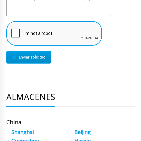
Enviar solicitud
ALMACENES
China
Shanghai
Beijing
Guangzhou
Harbin