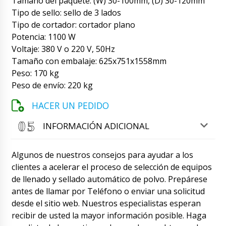
Tamaño del paquete: (W) 30-100mm, (D) 30-120mm
en contacto contigo en el intervalo de 14:00-
Tipo de sello: sello de 3 lados
16:00
07/08/2026 16:13
Tipo de cortador: cortador plano
Potencia: 1100 W
James
Voltaje: 380 V o 220 V, 50Hz
Repasa la orden. El mezclador en forma de V
para polvos VM-50 y la prensa mecánica para
Tamaño con embalaje: 625x751x1558mm
tabletas PP-28 están esperando.
Peso: 170 kg
07/08/2026 16:20
Peso de envío: 220 kg
Roman Tsibulsky
HACER UN PEDIDO
{namw}, Comprobando el estado de la
entrega . El envío ya está en el almacén
INFORMACIÓN ADICIONAL
Zaragoza . Por favor, haga arreglos para la
recogida.
07/08/2026 16:21
Algunos de nuestros consejos para ayudar a los
Jackson
clientes a acelerar el proceso de selección de equipos
Buenas tardes, le hemos contratado para
de llenado y sellado automático de polvo. Prepárese
entregar un granulador de polvo seco GK - 40
a Toledo, ¿entrega en la terminal o en la
antes de llamar por Teléfono o enviar una solicitud
dirección real?
07/08/2026 16:30
desde el sitio web. Nuestros especialistas esperan
recibir de usted la mayor información posible. Haga
Roman Tsibulsky