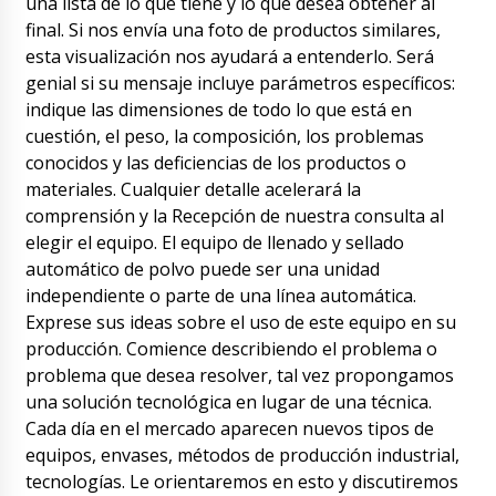
una lista de lo que tiene y lo que desea obtener al
Hola Jackson, enviamos a toda Europa y EE.
final. Si nos envía una foto de productos similares,
UU., incluida Toledo . El precio en el catálogo
esta visualización nos ayudará a entenderlo. Será
incluye cualquier entrega que solicite nuestro
cliente.
genial si su mensaje incluye parámetros específicos:
07/08/2026 16:31
indique las dimensiones de todo lo que está en
Daniel
cuestión, el peso, la composición, los problemas
¿A quién contactar para el seguimiento del
conocidos y las deficiencias de los productos o
envío? Máquina automática de cápsulas NJ-40
materiales. Cualquier detalle acelerará la
en Ciudad Real
07/08/2026 16:40
comprensión y la Recepción de nuestra consulta al
elegir el equipo. El equipo de llenado y sellado
Roman Tsibulsky
Hola Daniel, Los envíos los realiza una
automático de polvo puede ser una unidad
empresa de transporte. El gerente coordina
independiente o parte de una línea automática.
esta entrega. Nos pondremos en contacto
Exprese sus ideas sobre el uso de este equipo en su
con usted cuando le llegue el envío.
producción. Comience describiendo el problema o
07/08/2026 16:43
problema que desea resolver, tal vez propongamos
una solución tecnológica en lugar de una técnica.
Amelia
Envasadora blíster automática para PVC +
Cada día en el mercado aparecen nuevos tipos de
cartón LW - 35 con entrega a Irun. Queremos
equipos, envases, métodos de producción industrial,
rastrear el estado de la entrega.
tecnologías. Le orientaremos en esto y discutiremos
07/08/2026 16:50