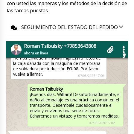
con usted las maneras y los métodos de la decisión de
las tareas puestas.
Roman Tsibulsky
Amelia, hola. El envío ya llegó. Ahora está en
el almacén de la empresa de transporte. Su
SEGUIMIENTO DEL ESTADO DEL PEDIDO
gerente se comunicará con usted para aclarar
la hora de entrega en su ciudad.
07/08/2026 16:53
Roman Tsibulsky +79853643808
William
ahora en línea
Hemos enviado a info@minipress.ru fotos de
la caja dañada con la máquina de membrana
de soldadura por inducción FG-08. Por favor,
vuelva a llamar.
07/08/2026 17:00
Roman Tsibulsky
¡Buenos días, William! Desafortunadamente, el
daño al embalaje es una práctica común en el
transporte. Desembale cuidadosamente el
envío y envíenos una serie de fotos.
Echaremos un vistazo y tomaremos medidas.
07/08/2026 17:02