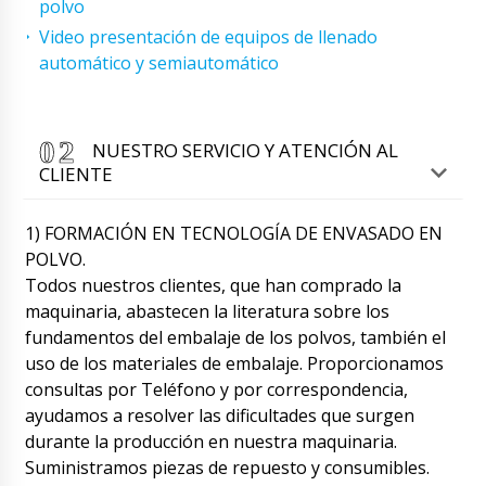
polvo
Video presentación de equipos de llenado
automático y semiautomático
NUESTRO SERVICIO Y ATENCIÓN AL
CLIENTE
1) FORMACIÓN EN TECNOLOGÍA DE ENVASADO EN
POLVO.
Todos nuestros clientes, que han comprado la
maquinaria, abastecen la literatura sobre los
fundamentos del embalaje de los polvos, también el
uso de los materiales de embalaje. Proporcionamos
consultas por Teléfono y por correspondencia,
ayudamos a resolver las dificultades que surgen
Emily
durante la producción en nuestra maquinaria.
Buenas tardes, por favor confirme que entre
las 12:00-14:00 recibiremos nuestro envío en
Suministramos piezas de repuesto y consumibles.
Valladolid? Póngase en contacto con la