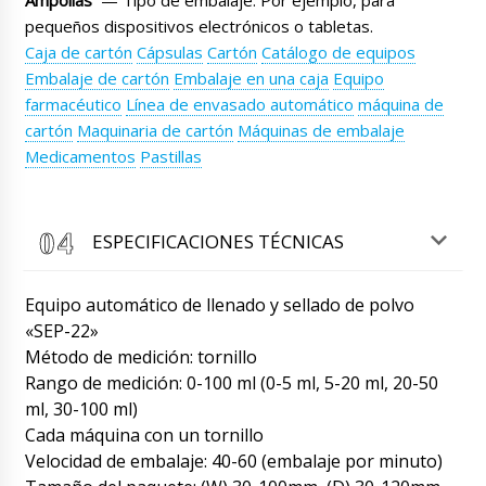
Ampollas
— Tipo de embalaje. Por ejemplo, para
pequeños dispositivos electrónicos o tabletas.
Logan
Caja de cartón
Cápsulas
Cartón
Catálogo de equipos
Indique el estado de entrega del pedido.
Embalaje de cartón
Embalaje en una caja
Equipo
Máquina selladora de ampollas de escritorio
RF-01 entrega a Fuengirola. Gracias.
farmacéutico
Línea de envasado automático
máquina de
07/08/2026 16:00
cartón
Maquinaria de cartón
Máquinas de embalaje
Medicamentos
Pastillas
Roman Tsibulsky
Logan, Estado de entrega verificado, su envío
está en almacén de tránsito en Shanghai. La
entrega a Fuengirola está programada para
ESPECIFICACIONES TÉCNICAS
pasado mañana. Notifíquenos al recibirlo.
07/08/2026 16:04
Equipo automático de llenado y sellado de polvo
John
«SEP-22»
Empaquetadora del flujo-paquete PU-250,
Método de medición: tornillo
aconseje por favor la situación de la entrega.
Rango de medición: 0-100 ml (0-5 ml, 5-20 ml, 20-50
07/08/2026 16:10
ml, 30-100 ml)
Cada máquina con un tornillo
Roman Tsibulsky
Hola John, su equipo está en proceso de
Velocidad de embalaje: 40-60 (embalaje por minuto)
despacho de aduana. Tu manager se pondrá