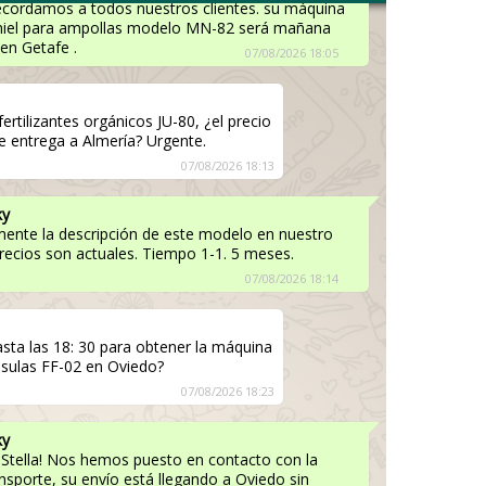
Recordamos a todos nuestros clientes. su máquina
miel para ampollas modelo MN-82 será mañana
 en Getafe .
07/08/2026 18:05
ertilizantes orgánicos JU-80, ¿el precio
e entrega a Almería? Urgente.
07/08/2026 18:13
ky
amente la descripción de este modelo en nuestro
recios son actuales. Tiempo 1-1. 5 meses.
07/08/2026 18:14
sta las 18: 30 para obtener la máquina
psulas FF-02 en Oviedo?
07/08/2026 18:23
ky
 Stella! Nos hemos puesto en contacto con la
sporte, su envío está llegando a Oviedo sin