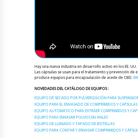
Hay una nueva industria en desarrollo activo en los EE. UU.
Las cápsulas se usan para el tratamiento y prevención d
produce equipos para encapsulación de aceite de CBD.
MI
NOVEDADES DEL CATÁLOGO DE EQUIPOS :
EQUIPO DE SECADO POR PULVERIZACIÓN PARA SUSPENSIO
EQUIPO PARA EL ENVASADO DE COMPRIMIDOS Y CÁPSULAS 
EQUIPO AUTOMÁTICO PARA EXTRAER COMPRIMIDOS Y CÁPSU
EQUIPO PARA ENVASAR POLVOS EN VIALES
EQUIPO DE LLENADO Y TAPADO DE BOTELLAS
EQUIPO PARA CONTAR Y ENVASAR COMPRIMIDOS Y CÁPSUL