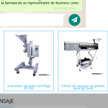
la llamada de un representante de Business Lines.
07/08/2026 18:24
Etiquetadora automática de
tica de
tapas etiquetas autoadhesivas
Equipo de corte de e
36
LM-13
sellado de agujas
NSAJE