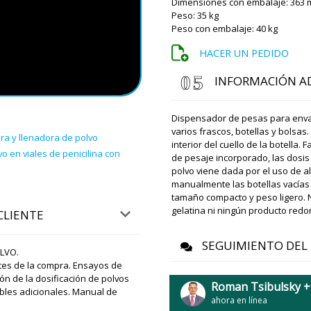
Dimensiones con embalaje: 363
Peso: 35 kg
Roman Tsibuls
Peso con embalaje: 40 kg
Hola Aubrey, en
precio en el ca
HACER UN PEDIDO
cliente.
INFORMACIÓN A
Emma
Dime, ¿se fue la máquina a
Dispensador de pesas para enva
varios frascos, botellas y bolsas.
ra y llenadora de polvo
interior del cuello de la botella.
o en viales de penicilina con
de pesaje incorporado, las dosis
Roman Tsibuls
polvo viene dada por el uso de al
Emma, buenas ta
recibirás. Teni
manualmente las botellas vacías 
que se encargue
tamaño compacto y peso ligero.
anticipación. L
gelatina ni ningún producto redo
CLIENTE
Solo entrega a l
SEGUIMIENTO DEL 
LVO.
Lucas
ntes de la compra. Ensayos de
¿Te acuerdas de mí? Hay un
n de la dosificación de polvos
Roman Tsibulsky 
bles adicionales. Manual de
ahora en línea
Roman Tsibuls