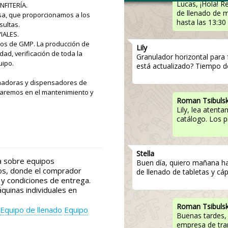
Lucas, ¡Hola! 
FITERÍA.
de llenado de 
a, que proporcionamos a los
hasta las 13:30
sultas.
IALES.
tos de GMP. La producción de
Lily
ad, verificación de toda la
Granulador horizontal para f
uipo.
está actualizado? Tiempo d
enadoras y dispensadores de
udaremos en el mantenimiento y
Roman Tsibuls
Lily, lea atent
catálogo. Los p
Stella
a sobre equipos
Buen día, quiero mañana ha
cos, donde el comprador
de llenado de tabletas y cá
 y condiciones de entrega.
quinas individuales en
Roman Tsibuls
Equipo de llenado
Equipo
Buenas tardes,
empresa de tran