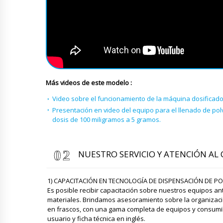
Más videos de este modelo :
Video sobre el funcionamiento de la máquina dosificado
Presentación en video del equipo para el llenado de polv
dosis de 100 miligramos a 5 gramos.
NUESTRO SERVICIO Y ATENCIÓN AL 
1) CAPACITACIÓN EN TECNOLOGÍA DE DISPENSACIÓN DE PO
Es posible recibir capacitación sobre nuestros equipos a
materiales. Brindamos asesoramiento sobre la organizació
en frascos, con una gama completa de equipos y consumi
usuario y ficha técnica en inglés.