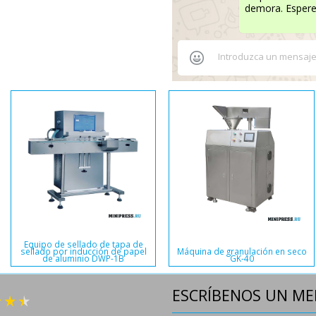
demora. Espere 
Automatic packaging equipment
 gelatina
for liquids and viscous
Etiquetadora automá
B
substances SZP-25
doble cara ST-
ESCRÍBENOS UN ME