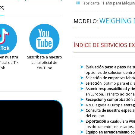
Fabricante :
1 año para Máquina
ES
WEIGHING 
MODELO:
ÍNDICE DE SERVICIOS E
Owen
Buen día, detector electrón
en nuestra
Suscríbete a nuestro
transportadora DK-05 ¿cuá
icial de Tik
canal oficial de
Evaluación paso a paso
de su
Tok
YouTube
opciones de solución dentro 
Selección de empresas
fabri
Roman Tsibuls
Selección
, óptimo para el cl
Hola Owen, su 
Asumir
responsabilidad y ri
la noche su ger
en Europa. Tránsito adicional
Recepción y comprobación 
A su llegada a Europa
entreg
Consulta de nuestro especial
Ruby
del equipo.
Prensa rotativa de tableta
Exportación
a cualquiera
wor
entrega en Berlín
los documentos necesarios.
Equipo en arrendamiento con