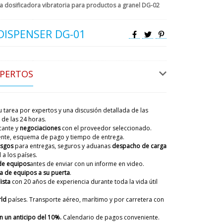
 dosificadora vibratoria para productos a granel DG-02
DISPENSER DG-01
XPERTOS
ico de peso del paquete de la cinta
ndo recibiremos en Burgos ?
 tarea por expertos y una discusión detallada de las
07/08/2026 16:53
de las 24 horas.
cante y
negociaciones
con el proveedor seleccionado.
ky
iente, esquema de pago y tiempo de entrega.
envío está en el depósito aduanero, más cerca de
esgos
para entregas, seguros y aduanas
despacho de carga
ente Natalia se comunicará con usted.
 a los países.
de equipos
antes de enviar con un informe en video.
07/08/2026 16:54
a de equipos a su puerta
.
ista
con 20 años de experiencia
durante toda la vida útil
s RZK-25 Quiero hacer un pedido con
ld
países. Transporte aéreo, marítimo y por carretera con
07/08/2026 17:03
 un anticipo del 10%.
Calendario de pagos conveniente.