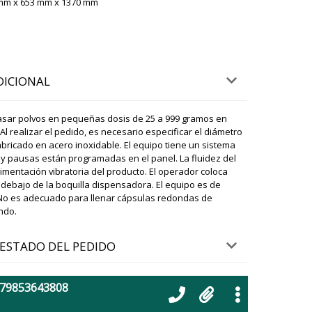
 mm x 653 mm x 1370 mm
ky
viamos a toda Europa y EE. UU., incluida Vigo . El
tálogo incluye cualquier entrega que solicite nuestro
07/08/2026 17:46
DICIONAL
utomática de cápsulas NJ-120 ?
sar polvos en pequeñas dosis de 25 a 999 gramos en
07/08/2026 17:53
 Al realizar el pedido, es necesario especificar el diámetro
 Fabricado en acero inoxidable. El equipo tiene un sistema
 y pausas están programadas en el panel. La fluidez del
ky
imentación vibratoria del producto. El operador coloca
rdes. Sí, ya según lo estipulado en el contrato lo
endo en cuenta el gran peso del equipo, le pedimos
debajo de la boquilla dispensadora. El equipo es de
 de la descarga con carretilla elevadora con
 No es adecuado para llenar cápsulas redondas de
a empresa de transporte no proporciona descarga.
ndo.
a dirección.
07/08/2026 17:55
ESTADO DEL PEDIDO
a entrega en el Getafe
07/08/2026 18:03
+79853643808
ky