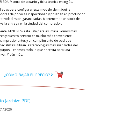
I 304. Manual de usuario y ficha técnica en inglés.
lladas para configurar este modelo de máquina
adoras de polvo se inspeccionan y prueban en producción
eratividad están garantizadas. Mantenemos un stock de
luye la entrega en la ciudad del comprador.
frente, MINIPRESS está lista para asumirla. Somos más
s y nuestro servicio es mucho más conveniente.
es impresionantes y un cumplimiento de pedidos
ecialistas utilizan las tecnologías más avanzadas del
quipos. Tenemos todo lo que necesita para una
vel. Y aún más.
¿CÓMO BAJAR EL PRECIO?
o (archivo PDF)
07 / 2026