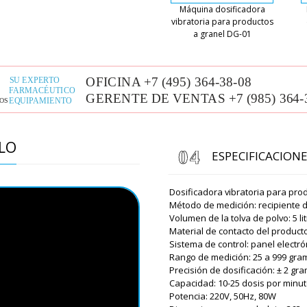
la máquina de membrana de
Máquina dosificadora
favor, vuelva a llamar.
vibratoria para productos
a granel DG-01
Roman Tsibuls
¡Buenos días, 
una práctica c
el envío y enví
tomaremos med
James
ELO
¿Cómo contactarlo para el s
ESPECIFICACION
industrial VS-04.
Roman Tsibuls
Dosificadora vibratoria para pro
Buenas tardes,
Método de medición: recipiente d
Natalia +79153
Volumen de la tolva de polvo: 5 li
semana.
Material de contacto del producto
Sistema de control: panel electró
Rango de medición: 25 a 999 gra
Aubrey
Precisión de dosificación: ± 2 gr
Buenas tardes, le hemos co
Capacidad: 10-25 dosis por minu
de polvo seco GK - 40 a Vigo
Potencia: 220V, 50Hz, 80W
dirección real?