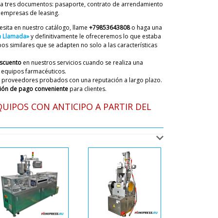
a tres documentos: pasaporte, contrato de arrendamiento
ky
 empresas de leasing.
uby Hemos verificado la información de su
ntablemente la fábrica ha detenido la producción de
esita en nuestro catálogo, llame
+79853643808
o haga una
equipo. Envíe al correo una descripción de su
na Llamada»
y definitivamente le ofreceremos lo que estaba
quese con su gerente. Ayudaremos en cualquier
s similares que se adapten no solo a las características
cción.
07/08/2026 17:06
escuento
en nuestros servicios cuando se realiza una
 equipos farmacéuticos.
 proveedores probados con una reputación a largo plazo.
ás? Nuestra empresa compró hace
ión de pago conveniente
para clientes.
de llenado y taponado de viales de
Obtuvimos financiamiento este año y
UIPOS CON ANTICIPO A PARTIR DEL
a. ¿Nos darás un descuento?
07/08/2026 17:13
ky
. Lo estamos haciendo genial. Por supuesto, le
uento al cliente habitual. ¿Entrega de equipos
 ? Contacta con Natalia, ella te enviará el
ctura.
07/08/2026 17:16
ress.ru fotos de la caja dañada con