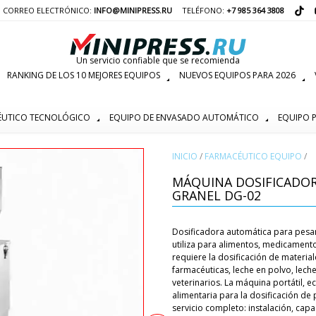
CORREO ELECTRÓNICO:
INFO@MINIPRESS.RU
TELÉFONO:
+7 985 364 3808
Un servicio confiable que se recomienda
RANKING DE LOS 10 MEJORES EQUIPOS
NUEVOS EQUIPOS PARA 2026
ÉUTICO TECNOLÓGICO
EQUIPO DE ENVASADO AUTOMÁTICO
EQUIPO P
INICIO
/
FARMACÉUTICO EQUIPO
/
MÁQUINA DOSIFICADOR
GRANEL DG-02
Dosificadora automática para pesar
utiliza para alimentos, medicamento
requiere la dosificación de material
farmacéuticas, leche en polvo, lech
veterinarios. La máquina portátil, ec
alimentaria para la dosificación de 
servicio completo: instalación, cap