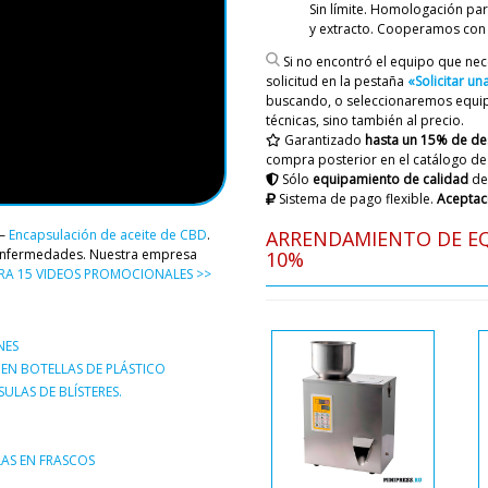
Sin límite. Homologación
par
Roman Tsibuls
y extracto. Cooperamos con
Buenos días, R
solicitud, lame
Si no encontró el equipo que nec
este modelo de 
solicitud en la pestaña
«Solicitar u
tarea o comuní
buscando, o seleccionaremos equipo
caso con la ele
técnicas, sino también al precio.
Garantizado
hasta un 15% de d
compra posterior en el catálogo de
Camila
Sólo
equipamiento de calidad
de
Querido Roman, ¿cómo est
Sistema de pago flexible.
Aceptac
más de un año una máquina 
penicilina, modelo XL-10. 
ARRENDAMIENTO DE EQ
 –
Encapsulación de aceite de CBD
.
queremos la misma máquin
e enfermedades. Nuestra empresa
10%
RA 15 VIDEOS PROMOCIONALES >>
Roman Tsibuls
Camila, gracias
NES
daremos un desc
EN BOTELLAS DE PLÁSTICO
también en Lugo
LAS DE BLÍSTERES.
contrato y la fa
Nova
AS EN FRASCOS
Hemos enviado a info@minip