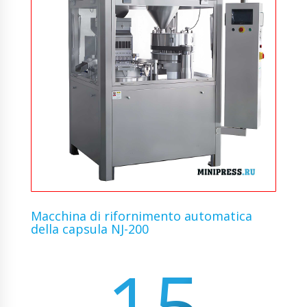
Macchina di rifornimento automatica
della capsula NJ-200
15